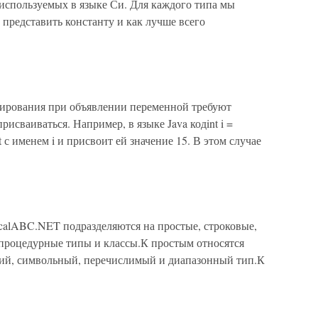
используемых в языке Си. Для каждого типа мы
 представить константу и как лучше всего
ирования при объявлении переменной требуют
рисваиваться. Например, в языке Java кодint i =
 с именем i и присвоит ей значение 15. В этом случае
alABC.NET подразделяются на простые, строковые,
 процедурные типы и классы.К простым относятся
кий, символьный, перечислимый и диапазонный тип.К