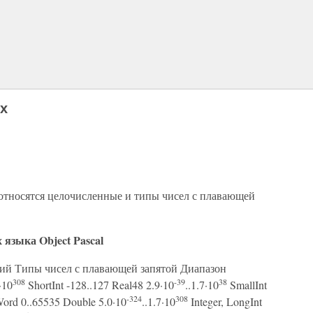
х
 относятся целочисленные и типы чисел с плавающей
языка Object Pascal
ий Типы чисел с плавающей запятой Диапазон
308
-39
38
·10
ShortInt -128..127 Real48 2.9·10
..1.7·10
SmallInt
-324
308
ord 0..65535 Double 5.0·10
..1.7·10
Integer, LongInt