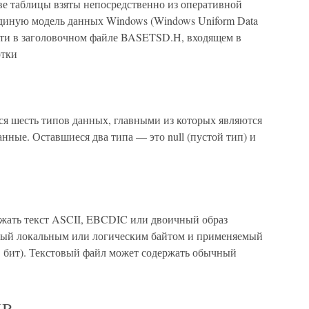
е таблицы взяты непосредственно из оперативной
диную модель данных Windows (Windows Uniform Data
йти в заголовочном файле BASETSD.H, входящем в
отки
я шесть типов данных, главными из которых являются
анные. Оставшиеся два типа — это null (пустой тип) и
жать текст ASCII, EBCDIC или двоичный образ
емый локальным или логическим байтом и применяемый
1 бит). Текстовый файл может содержать обычный