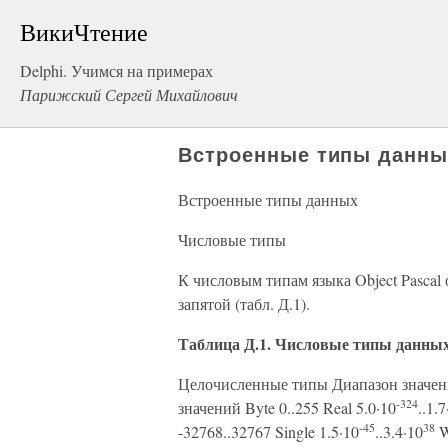
ВикиЧтение
Delphi. Учимся на примерах
Парижский Сергей Михайлович
Встроенные типы данны
Встроенные типы данных
Числовые типы
К числовым типам языка Object Pascal
запятой (табл. Д.1).
Таблица Д.1. Числовые типы данных 
Целочисленные типы Диапазон значен
-324
значений Byte 0..255 Real 5.0·10
..1.7
-45
38
-32768..32767 Single 1.5·10
..3.4·10
W