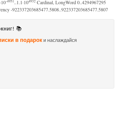
-4951
4932
·10
..1.1·10
Cardinal, LongWord 0..4294967295
rency -922337203685477.5808..922337203685477.5807
книг! 📚
писки в подарок
и наслаждайся