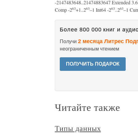
-2147483648..21474883647 Extended 3.6
63
63
63
63
Comp -2
+1..2
–1 Int64 -2
..2
–1 Cur
Более 800 000 книг и аудио
2 месяца Литрес Под
Получи
неограниченным чтением
ПОЛУЧИТЬ ПОДАРОК
Читайте также
Типы данных