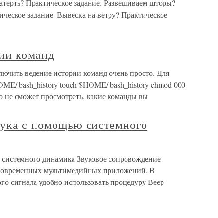
атерть? Практическое задание. Развешиваем шторы?
ическое задание. Вывеска на ветру? Практическое
рии команд
лючить ведение истории команд очень просто. Для
OME/.bash_history touch $HOME/.bash_history chmod 000
о не сможет просмотреть, какие команды вы
вука с помощью системного
ю системного динамика Звуковое сопровождение
 современных мультимедийных приложений. В
го сигнала удобно использовать процедуру Веер