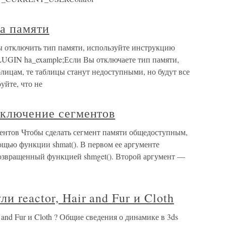
па памяти
бы отключить тип памяти, используйте инструкцию
N ha_example;Если Вы отключаете тип памяти,
ицам, те таблицы станут недоступными, но будут все
уйте, что не
тключение сегментов
ментов Чтобы сделать сегмент памяти общедоступным,
ощью функции shmat(). В первом ее аргументе
возвращенный функцией shmget(). Второй аргумент —
и reactor, Hair and Fur и Cloth
 and Fur и Cloth ? Общие сведения о динамике в 3ds