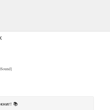
К
Sound]
книг! 📚