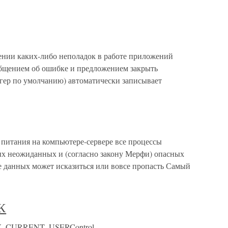
ении каких-либо неполадок в работе приложений
общением об ошибке и предложением закрыть
ггер по умолчанию) автоматически записывает
питания на компьютере-сервере все процессы
х неожиданных и (согласно закону Мерфи) опасных
зе данных может исказиться или вовсе пропасть Самый
К
EY_CURRENT_USERControl