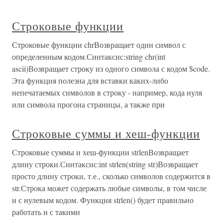
Строковые функции
Строковые функции chrВозвращает один символ с
определенным кодом.Синтаксис:string chr(int
ascii)Возвращает строку из одного символа с кодом $code.
Эта функция полезна для вставки каких-либо
непечатаемых символов в строку - например, кода нуля
или символа прогона страницы, а также при
Строковые суммы и хеш-функции
Строковые суммы и хеш-функции strlenВозвращает
длину строки.Синтаксис:int strlen(string str)Возвращает
просто длину строки, т.е., сколько символов содержится в
str.Строка может содержать любые символы, в том числе
и с нулевым кодом. Функция strlen() будет правильно
работать и с такими