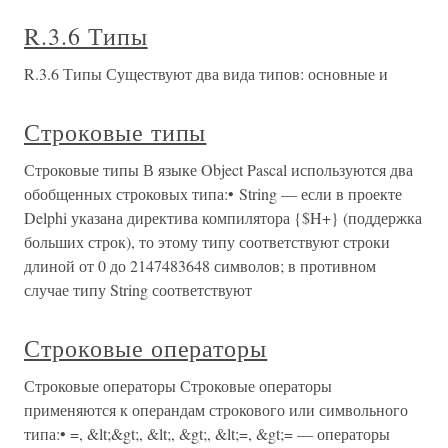
R.3.6 Типы
R.3.6 Типы Существуют два вида типов: основные и
Строковые типы
Строковые типы В языке Object Pascal используются два
обобщенных строковых типа:• String — если в проекте
Delphi указана директива компилятора {$H+} (поддержка
больших строк), то этому типу соответствуют строки
длиной от 0 до 2147483648 символов; в противном
случае типу String соответствуют
Строковые операторы
Строковые операторы Строковые операторы
применяются к операндам строкового или символьного
типа:• =, &lt;&gt;, &lt;, &gt;, &lt;=, &gt;= — операторы