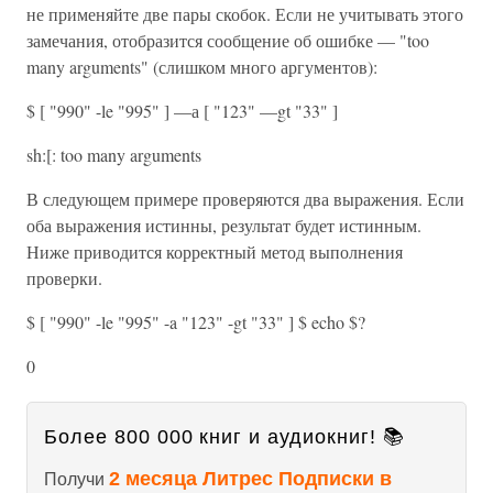
не применяйте две пары скобок. Если не учитывать этого
замечания, отобразится сообщение об ошибке — "too
many arguments" (слишком много аргументов):
$ [ "990" -le "995" ] —а [ "123" —gt "33" ]
sh:[: too many arguments
В следующем примере проверяются два выражения. Если
оба выражения истинны, результат будет истинным.
Ниже приводится корректный метод выполнения
проверки.
$ [ "990" -le "995" -a "123" -gt "33" ] $ echo $?
0
Более 800 000 книг и аудиокниг! 📚
2 месяца Литрес Подписки в
Получи