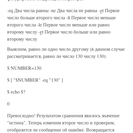
-eq Два числа равны -ne Два числа не равны -gt Первое
число больше второго числа -lt Первое число меньше
второго числа -le Первое число меньше или равно
второму числу -gt Первое число больше или равно
второму числу
Выясним, равно ли одно число другому (в данном случае
рассматривается, равно ли число 130 числу 130):
$ NUMBER=130
$ [ "$NUMBER" -eq "130" ]
$ echo $?
0
Превосходно! Результатом сравнения явилось значение
"истина". Теперь изменим второе число и проверим,
отобразится ли сообщение об ошибке. Возвращается