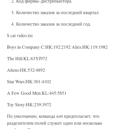
2. Код фирмы–дистрибьютора.
3. Количество заказов за последний квартал.
4. Количество заказов за последний год.
$ cat video.txt
Boys in Company C:HK:192:2192 Alies:HK:119:1982
The Hill:KL:63Yf972
Aliens:НК:532:4892
Star Wars:HK:301:4102
A Few Good Men:KL:445:5851
Toy Story:HK:239:3972
По умолчанию, команда sort предполагает, что
разделителем полей служит один или несколько