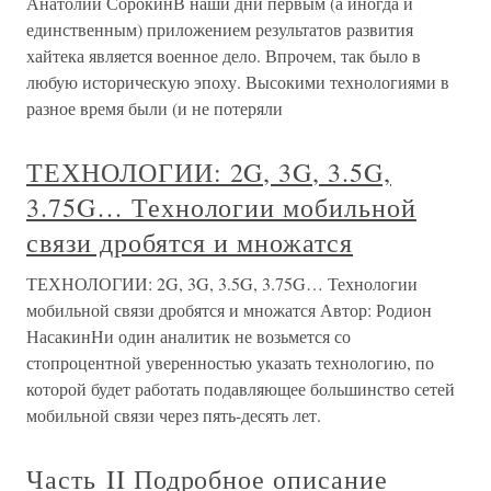
Анатолий СорокинВ наши дни первым (а иногда и
единственным) приложением результатов развития
хайтека является военное дело. Впрочем, так было в
любую историческую эпоху. Высокими технологиями в
разное время были (и не потеряли
ТЕХНОЛОГИИ: 2G, 3G, 3.5G,
3.75G… Технологии мобильной
связи дробятся и множатся
ТЕХНОЛОГИИ: 2G, 3G, 3.5G, 3.75G… Технологии
мобильной связи дробятся и множатся Автор: Родион
НасакинНи один аналитик не возьмется со
стопроцентной уверенностью указать технологию, по
которой будет работать подавляющее большинство сетей
мобильной связи через пять-десять лет.
Часть II Подробное описание