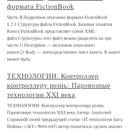
формата FictionBook
Часть II Подробное описание формата FictionBook
§ 2.1 Структура файла FictionBook. Базовые понятия
Книга FictionBook представляет собой XML-
файл.Структурно этот файл можно разделить на три
части.1) Desсription — заголовок (описание)
книги;2) Body — непосредственно текст книги. В книге
может быть
ТЕХНОЛОГИИ: Контроллер
контроллеру рознь: Паровозные
технологии XXI века
ТЕХНОЛОГИИ: Контроллер контроллеру рознь:
Паровозные технологии XXI века Автор: Анатолий
СорокинВ своей предыдущей статье «IT-технологии Бога
Войны» («КТ» #644-645) автор попытался сделать анализ