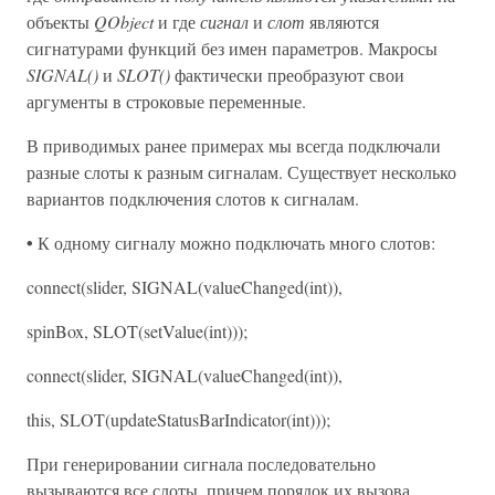
объекты
QObject
и где
сигнал
и
слот
являются
сигнатурами функций без имен параметров. Макросы
SIGNAL()
и
SLOT()
фактически преобразуют свои
аргументы в строковые переменные.
В приводимых ранее примерах мы всегда подключали
разные слоты к разным сигналам. Существует несколько
вариантов подключения слотов к сигналам.
•
К одному сигналу можно подключать много слотов:
connect(slider, SIGNAL(valueChanged(int)),
spinBox, SLOT(setValue(int)));
connect(slider, SIGNAL(valueChanged(int)),
this, SLOT(updateStatusBarIndicator(int)));
При генерировании сигнала последовательно
вызываются все слоты, причем порядок их вызова