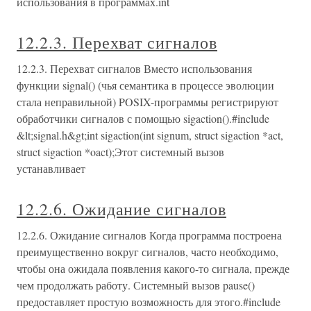
использования в программах.int
12.2.3. Перехват сигналов
12.2.3. Перехват сигналов Вместо использования
функции signal() (чья семантика в процессе эволюции
стала неправильной) POSIX-программы регистрируют
обработчики сигналов с помощью sigaction().#include
&lt;signal.h&gt;int sigaction(int signum, struct sigaction *act,
struct sigaction *oact);Этот системный вызов
устанавливает
12.2.6. Ожидание сигналов
12.2.6. Ожидание сигналов Когда программа построена
преимущественно вокруг сигналов, часто необходимо,
чтобы она ожидала появления какого-то сигнала, прежде
чем продолжать работу. Системный вызов pause()
предоставляет простую возможность для этого.#include