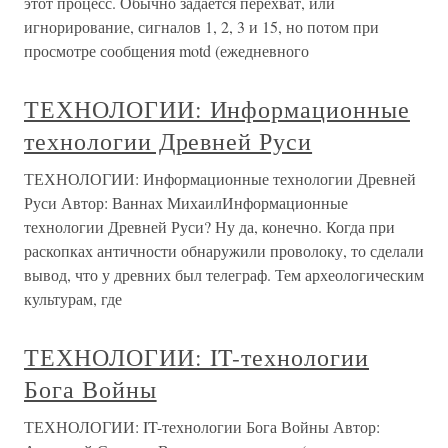
этот процесс. Обычно задается перехват, или
игнорирование, сигналов 1, 2, 3 и 15, но потом при
просмотре сообщения motd (ежедневного
ТЕХНОЛОГИИ: Информационные
технологии Древней Руси
ТЕХНОЛОГИИ: Информационные технологии Древней
Руси Автор: Ваннах МихаилИнформационные
технологии Древней Руси? Ну да, конечно. Когда при
раскопках античности обнаружили проволоку, то сделали
вывод, что у древних был телеграф. Тем археологическим
культурам, где
ТЕХНОЛОГИИ: IT-технологии
Бога Войны
ТЕХНОЛОГИИ: IT-технологии Бога Войны Автор: