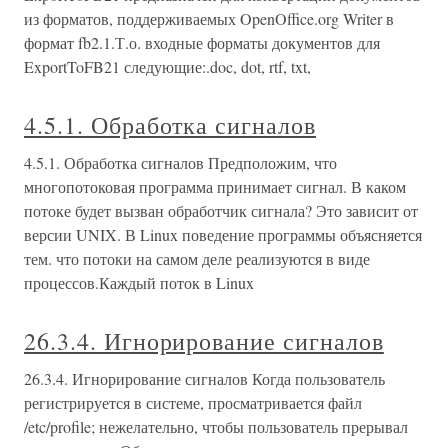
из форматов, поддерживаемых OpenOffice.org Writer в
формат fb2.1.Т.о. входные форматы документов для
ExportToFB21 следующие:.doc, dot, rtf, txt,
4.5.1. Обработка сигналов
4.5.1. Обработка сигналов Предположим, что
многопотоковая программа принимает сигнал. В каком
потоке будет вызван обработчик сигнала? Это зависит от
версии UNIX. В Linux поведение программы объясняется
тем. что потоки на самом деле реализуются в виде
процессов.Каждый поток в Linux
26.3.4. Игнорирование сигналов
26.3.4. Игнорирование сигналов Когда пользователь
регистрируется в системе, просматривается файл
/etc/profile; нежелательно, чтобы пользователь прерывал