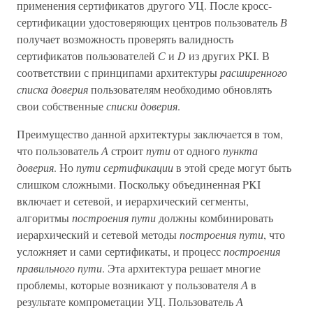
применения сертификатов другого УЦ. После кросс-
сертификации удостоверяющих центров пользователь
В
получает возможность проверять валидность
сертификатов пользователей
С
и
D
из других PKI. В
соответствии с принципами архитектуры
расширенного
списка доверия
пользователям необходимо обновлять
свои собственные
списки доверия
.
Преимущество данной архитектуры заключается в том,
что пользователь
А
строит
пути
от одного
пункта
доверия
. Но
пути сертификации
в этой среде могут быть
слишком сложными. Поскольку объединенная PKI
включает и сетевой, и иерархический сегменты,
алгоритмы
построения пути
должны комбинировать
иерархический и сетевой методы
построения пути
, что
усложняет и сами сертификаты, и процесс
построения
правильного пути
. Эта архитектура решает многие
проблемы, которые возникают у пользователя
А
в
результате компрометации УЦ. Пользователь
А