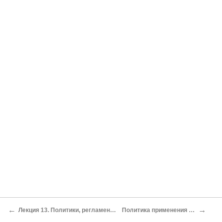
←
→
Лекция 13. Политики, регламент и процедуры PKI
Политика применения сертификатов