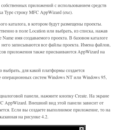
и собственных приложений с использованием средств
а Type строку MFC AppWizard (exe).
ого каталога, в котором будут размещены проекты.
венно в поле Location или выбрать, из списка, нажав
е Name имя создаваемого проекта. В базовом каталоге
 него записываются все файлы проекта. Имена файлов,
ссов приложения также присваиваются AppWizard на
о выбрать, для какой платформы создается
де операционных систем Windows NT или Windows 95,
 диалоговой панели, нажмите кнопку Create. На экране
FC AppWizard. Внешний вид этой панели зависит от
ается. Если вы создаете выполнимое приложение, то на
казанная на рисунке 4.2.