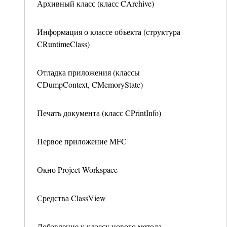
Архивный класс (класс CArchive)
Информация о классе объекта (структура
CRuntimeClass)
Отладка приложения (классы
CDumpContext, CMemoryState)
Печать документа (класс CPrintInfo)
Первое приложение MFC
Окно Project Workspace
Средства ClassView
Добавление к классу нового метода