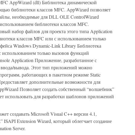
FC AppWizard (dll) Библиотека динамической
ощью библиотеки классов MFC. AppWizard позволяет
файлы, необходимые для DLL OLE ControlWizard
 использованием библиотеки классов MFC.
овый набор файлов для проекта этого типа Application
лиотеки классов MFC или с использованием только
ейса Windows Dynamic-Link Library Библиотека
с использованием только вызовов функций
ole Application Приложение, разработанное с
 ввода/вывода. Этот тип приложений можно
программ, работающих в пакетном режиме Static
 Предоставляет дополнительные возможности для
pWizard Позволяет создать собственный “волшебник”
ет использовать для разработки шаблонов приложений
т создавать Microsoft Visual C++ версии 4.1,
 ISAPI Extension Wizard, который облегчает создание
ation Server.