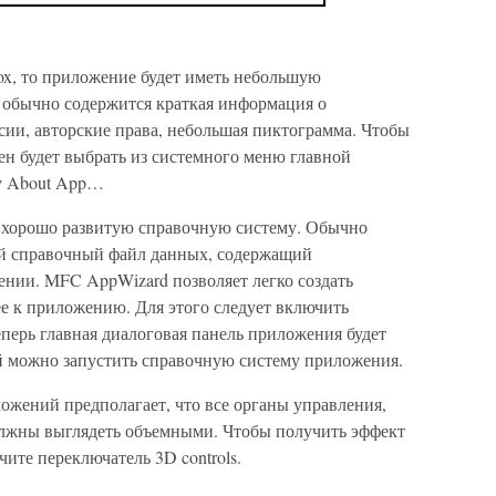
ox, то приложение будет иметь небольшую
 обычно содержится краткая информация о
сии, авторские права, небольшая пиктограмма. Чтобы
жен будет выбрать из системного меню главной
у About App…
 хорошо развитую справочную систему. Обычно
й справочный файл данных, содержащий
нии. MFC AppWizard позволяет легко создать
ее к приложению. Для этого следует включить
 Теперь главная диалоговая панель приложения будет
й можно запустить справочную систему приложения.
жений предполагает, что все органы управления,
олжны выглядеть объемными. Чтобы получить эффект
ите переключатель 3D controls.