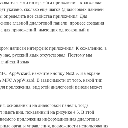
ьзовательского интерфейса приложения, в заголовке
ет указано, сколько еще шагов (диалоговых панелей
бы определить все свойства приложения. Для
нове главной диалоговой панели, процесс создания
в, а для приложений, имеющих однооконный и
тором написан интерфейс приложения. К сожалению, в
 у нас, русский язык отсутствовал. Поэтому мы
глийский язык.
FC AppWizard, нажмите кнопку Next >. На экране
 MFC AppWizard. В зависимости от того, какой тип
для приложения, вид этой диалоговой панели может
я, основанный на диалоговой панели, тогда
т иметь вид, показанный на рисунке 4.3. В этой
здаваемого приложения информационная диалоговая
мерные органы управления, возможности использования