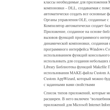
классы необходимые для приложения M
компоновки – DLL, создаваемая с пом
автоматически создать все основные 
Органы управления OLE, созданные с
Компилятор автоматически создает баз
Приложение, созданное на основе биб
вызовов функций программного интерф
динамической компоновки, созданная 
программного интерфейса Windows Cons
использованием функций консольного
использовать для создания небольших 
Library Библиотека функций Makefile
использования MAKE-файла Custom Ap
Custom AppWizard, который можно буд
с заданными вами свойствами
Список типов приложений, которые може
расширен. В него включен “волшебник”
приложений для Microsoft Internet Inform