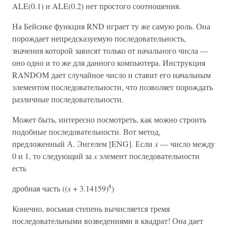
ALE(0.1) и ALE(0.2) нет простого соотношения.
На Бейсике функция RND играет ту же самую роль. Она
порождает непредсказуемую последовательность,
значения которой зависят только от начального числа —
оно одно и то же для данного компьютера. Инструкция
RANDOM дает случайное число и ставит его начальным
элементом последовательности, что позволяет порождать
различные последовательности.
Может быть, интересно посмотреть, как можно строить
подобные последовательности. Вот метод,
предложенный А. Энгелем [ENG]. Если
x
— число между
0 и 1, то следующий за
x
элемент последовательности
есть
8
дробная часть ((
x
+ 3.14159)
)
Конечно, восьмая степень вычисляется тремя
последовательными возведениями в квадрат! Она дает