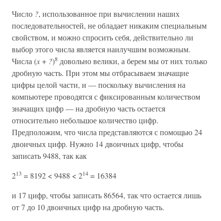
Число
?
, использованное при вычислении наших
последовательностей, не обладает никаким специальным
свойством, и можно спросить себя, действительно ли
выбор этого числа является наилучшим возможным.
8
Числа (
x
+
?
)
довольно велики, а берем мы от них только
дробную часть. При этом мы отбрасываем значащие
цифры целой части, и — поскольку вычисления на
компьютере проводятся с фиксированным количеством
значащих цифр — на дробную часть остается
относительно небольшое количество цифр.
Предположим, что числа представляются с помощью 24
двоичных цифр. Нужно 14 двоичных цифр, чтобы
записать 9488, так как
13
14
2
= 8192 < 9488 < 2
= 16384
и 17 цифр, чтобы записать 86564, так что остается лишь
от 7 до 10 двоичных цифр на дробную часть.