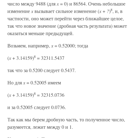
число между 9488 (для
x
= 0) и 86564. Очень небольшое
8
изменение
x
вызывает сильное изменение (
x
+
?
)
, и, в
частности, оно может перейти через ближайшее целое,
так что новое значение (дробная часть результата) может
оказаться меньше предыдущей.
Возьмем, например,
x
= 0.52000; тогда
8
(
x
+ 3.14159)
= 32311.5437
так что за 0.5200 следует 0.5437.
Но для
x
= 0.52005 имеем
8
(
x
+ 3.14159)
= 32315.0736
и за 0.52005 следует 0.0736.
Так как мы берем дробную часть, то полученное число,
разумеется, лежит между 0 и 1.