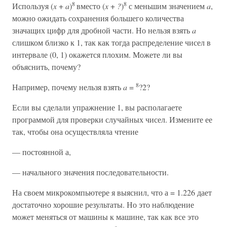
8
8
Используя (
x
+
a
)
вместо (
x
+
?
)
с меньшим значением
a
,
можно ожидать сохранения большего количества
значащих цифр для дробной части. Но нельзя взять
a
слишком близко к 1, так как тогда распределение чисел в
интервале (0, 1) окажется плохим. Можете ли вы
объяснить, почему?
8
Например, почему нельзя взять
a
=
?2?
Если вы сделали упражнение 1, вы располагаете
программой для проверки случайных чисел. Измените ее
так, чтобы она осуществляла чтение
— постоянной а,
— начального значения последовательности.
На своем микрокомпьютере я выяснил, что а = 1.226 дает
достаточно хорошие результаты. Но это наблюдение
может меняться от машины к машине, так как все это