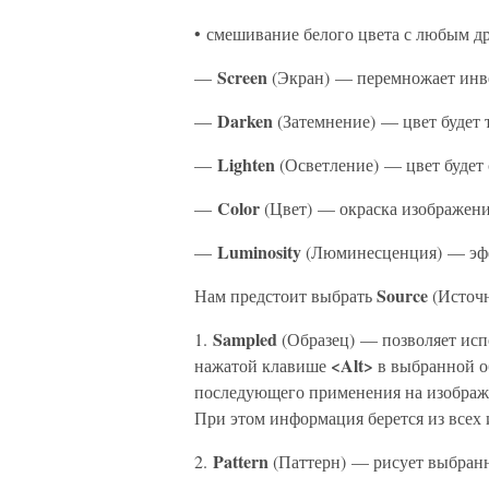
• смешивание белого цвета с любым др
Screen
—
(Экран) — перемножает инв
Darken
—
(Затемнение) — цвет будет 
Lighten
—
(Осветление) — цвет будет 
Color
—
(Цвет) — окраска изображений
Luminosity
—
(Люминесценция) — эф
Source
Нам предстоит выбрать
(Источн
Sampled
1.
(Образец) — позволяет исп
<Alt>
нажатой клавише
в выбранной об
последующего применения на изображ
При этом информация берется из всех
Pattern
2.
(Паттерн) — рисует выбранны