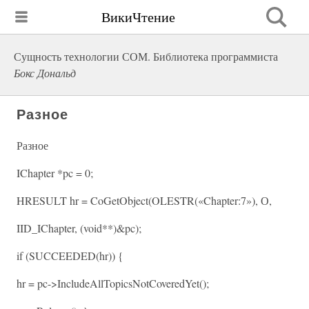
ВикиЧтение
Сущность технологии СОМ. Библиотека программиста
Бокс Дональд
Разное
Разное
IChapter *pc = 0;
HRESULT hr = CoGetObject(OLESTR(«Chapter:7»), О,
IID_IChapter, (void**)&pc);
if (SUCCEEDED(hr)) {
hr = pc->IncludeAllTopicsNotCoveredYet();