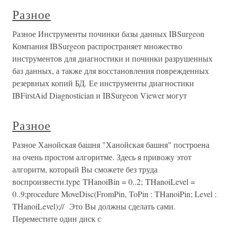
Разное
Разное Инструменты починки базы данных IBSurgeon
Компания IBSurgeon распространяет множество
инструментов для диагностики и починки разрушенных
баз данных, а также для восстановления поврежденных
резервных копий БД. Ее инструменты диагностики
IBFirstAid Diagnostician и IBSurgeon Viewer могут
Разное
Разное Ханойская башня "Ханойская башня" построена
на очень простом алгоритме. Здесь я привожу этот
алгоритм, который Вы сможете без труда
воспроизвести.type THanoiBin = 0..2; THanoiLevel =
0..9;procedure MoveDisc(FromPin, ToPin : THanoiPin; Level :
THanoiLevel);// Это Вы должны сделать сами.
Переместите один диск с