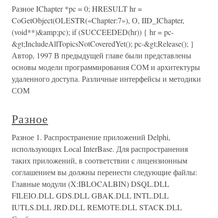
Разное IChapter *pc = 0; HRESULT hr =
CoGetObject(OLESTR(«Chapter:7»), О, IID_IChapter,
(void**)&amp;pc); if (SUCCEEDED(hr)) { hr = pc-
&gt;IncludeAllTopicsNotCoveredYet(); pc-&gt;Release(); }
Автор, 1997 В предыдущей главе были представлены
основы модели программирования СОМ и архитектуры
удаленного доступа. Различные интерфейсы и методики
СОМ
Разное
Разное 1. Распространение приложений Delphi,
использующих Local InterBase. Для распространения
таких приложений, в соответствии с лицензионным
соглашением вы должны перенести следующие файлы:
Главные модули (X:IBLOCALBIN) DSQL.DLL
FILEIO.DLL GDS.DLL GBAK.DLL INTL.DLL
IUTLS.DLL JRD.DLL REMOTE.DLL STACK.DLL