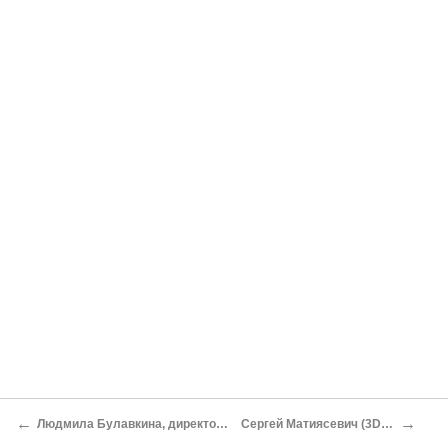
←
→
Людмила Булавкина, директор YouDo по маркетингу, о любительском контенте Юрий Ильин
Сергей Матиясевич (3D Bank) о рынке трёхмерных моделей Юрий Ильин