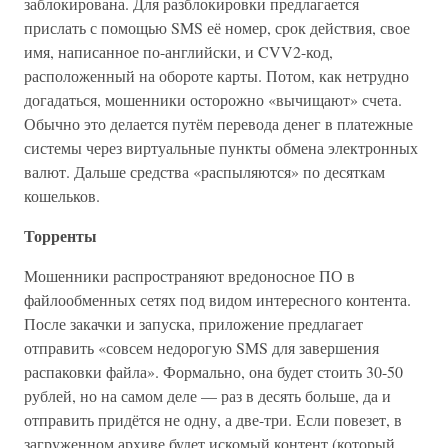
заблокирована. Для разблокировки предлагается
прислать с помощью SMS её номер, срок действия, свое
имя, написанное по-английски, и CVV2-код,
расположенный на обороте карты. Потом, как нетрудно
догадаться, мошенники осторожно «вычищают» счета.
Обычно это делается путём перевода денег в платежные
системы через виртуальные пункты обмена электронных
валют. Дальше средства «распыляются» по десяткам
кошельков.
Торренты
Мошенники распространяют вредоносное ПО в
файлообменных сетях под видом интересного контента.
После закачки и запуска, приложение предлагает
отправить «совсем недорогую SMS для завершения
распаковки файла». Формально, она будет стоить 30-50
рублей, но на самом деле — раз в десять больше, да и
отправить придётся не одну, а две-три. Если повезет, в
загруженном архиве будет искомый контент (который