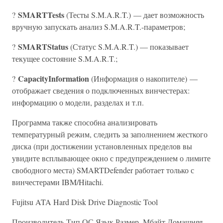
SMARTTests
?
(Тесты S.M.A.R.T.) — дает возможность
вручную запускать анализ S.M.A.R.T.-параметров;
SMARTStatus
?
(Статус S.M.A.R.T.) — показывает
текущее состояние S.M.A.R.T.;
CapacityInformation
?
(Информация о накопителе) —
отображает сведения о подключенных винчестерах:
информацию о модели, разделах и т.п.
Программа также способна анализировать
температурный режим, следить за заполнением жесткого
диска (при достижении установленных пределов вы
увидите всплывающее окно с предупреждением о лимите
свободного места) SMARTDefender работает только с
винчестерами IBM/Hitachi.
Fujitsu ATA Hard Disk Drive Diagnostic Tool
Производитель Тип ОС Язык Размер, Мбайт Домашняя