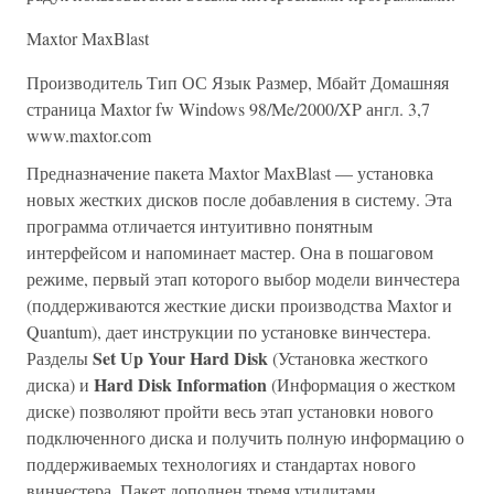
Maxtor MaxBlast
Производитель Тип ОС Язык Размер, Мбайт Домашняя
страница Maxtor fw Windows 98/Me/2000/XP англ. 3,7
www.maxtor.com
Предназначение пакета Maxtor МахВlast — установка
новых жестких дисков после добавления в систему. Эта
программа отличается интуитивно понятным
интерфейсом и напоминает мастер. Она в пошаговом
режиме, первый этап которого выбор модели винчестера
(поддерживаются жесткие диски производства Maxtor и
Quantum), дает инструкции по установке винчестера.
Set Up Your Hard Disk
Разделы
(Установка жесткого
Hard Disk Information
диска) и
(Информация о жестком
диске) позволяют пройти весь этап установки нового
подключенного диска и получить полную информацию о
поддерживаемых технологиях и стандартах нового
винчестера. Пакет дополнен тремя утилитами,