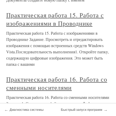
Практическая работа 15. Работа с
изображениями в Проводнике
Практическая работа 15. Работа с изображениями в
Проводнике Задание. Просмотреть и отредактировать
изображения с помощью встроенных средств Windows
Vista.Последовательность выполнения1. Откройте папку,
содержащую цифровые изображения. Это может быть
папка с вашими
Практическая работа 16. Работа со
сменными носителями
Практическая работа 16. Работа со сменными носителями
Задание 1. Скопировать файлы и папки на flash-
диск.Последовательность выполнения1. Подключите к
←
→
Диагностика системы
Быстрый запуск программ
компьютеру устройство flash-памяти. При этом обратите