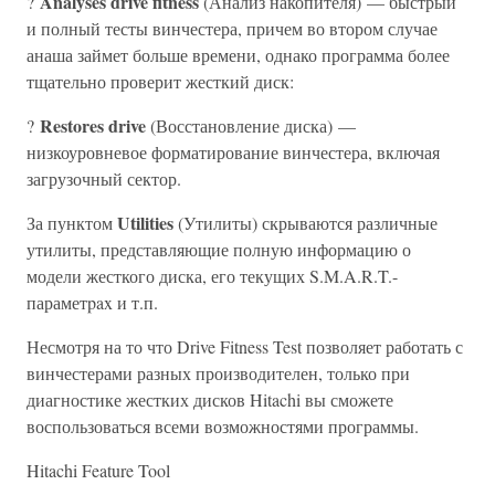
Analyses drive fitness
?
(Анализ накопителя) — быстрый
и полный тесты винчестера, причем во втором случае
анаша займет больше времени, однако программа более
тщательно проверит жесткий диск:
Restores drive
?
(Восстановление диска) —
низкоуровневое форматирование винчестера, включая
загрузочный сектор.
Utilities
За пунктом
(Утилиты) скрываются различные
утилиты, представляющие полную информацию о
модели жесткого диска, его текущих S.M.A.R.T.-
параметpax и т.п.
Несмотря на то что Drive Fitness Test позволяет работать с
винчестерами разных производителен, только при
диагностике жестких дисков Hitachi вы сможете
воспользоваться всеми возможностями программы.
Hitachi Feature Tool