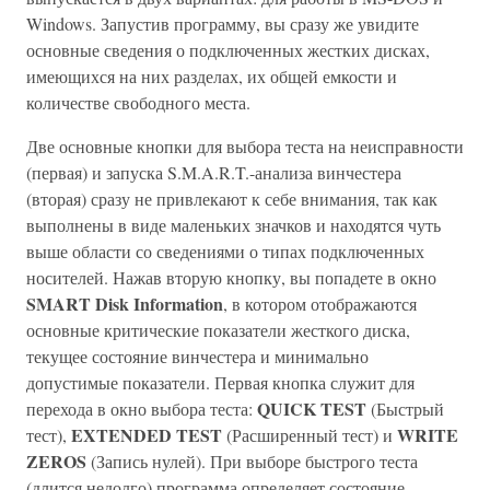
Windows. Запустив программу, вы сразу же увидите
основные сведения о подключенных жестких дисках,
имеющихся на них разделах, их общей емкости и
количестве свободного места.
Две основные кнопки для выбора теста на неисправности
(первая) и запуска S.M.A.R.T.-анализа винчестера
(вторая) сразу не привлекают к себе внимания, так как
выполнены в виде маленьких значков и находятся чуть
выше области со сведениями о типах подключенных
носителей. Нажав вторую кнопку, вы попадете в окно
SMART Disk Information
, в котором отображаются
основные критические показатели жесткого диска,
текущее состояние винчестера и минимально
допустимые показатели. Первая кнопка служит для
QUICK TEST
перехода в окно выбора теста:
(Быстрый
EXTENDED TEST
WRITE
тест),
(Расширенный тест) и
ZEROS
(Запись нулей). При выборе быстрого теста
(длится недолго) программа определяет состояние