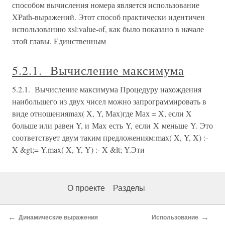
способом вычисления номера является использование
XPath-выражений. Этот способ практически идентичен
использованию xsl:value-of, как было показано в начале
этой главы. Единственным
5.2.1. Вычисление максимума
5.2.1. Вычисление максимума Процедуру нахождения
наибольшего из двух чисел можно запрограммировать в
виде отношенияmах( X, Y, Мах)где Мах = X, если X
больше или равен Y, и Мах есть Y, если X меньше Y. Это
соответствует двум таким предложениям:mах( X, Y, X) :-
X &gt;= Y.max( X, Y, Y) :- X &lt; Y.Эти
О проекте
Разделы
←
→
Динамические выражения
Использование