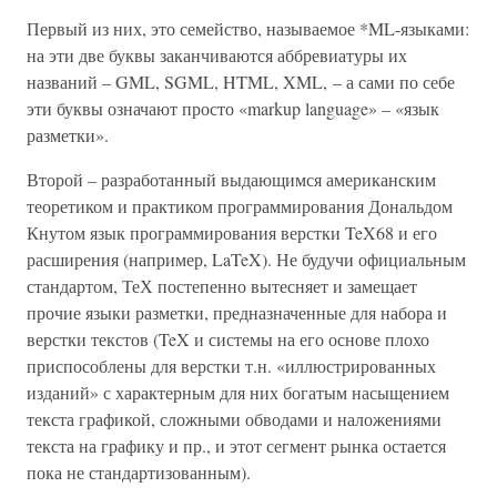
Первый из них, это семейство, называемое *ML-языками:
на эти две буквы заканчиваются аббревиатуры их
названий – GML, SGML, HTML, XML, – а сами по себе
эти буквы означают просто «markup language» – «язык
разметки».
Второй – разработанный выдающимся американским
теоретиком и практиком программирования Дональдом
Кнутом язык программирования верстки TeX68 и его
расширения (например, LaTeX). Не будучи официальным
стандартом, ТеХ постепенно вытесняет и замещает
прочие языки разметки, предназначенные для набора и
верстки текстов (TeX и системы на его основе плохо
приспособлены для верстки т.н. «иллюстрированных
изданий» с характерным для них богатым насыщением
текста графикой, сложными обводами и наложениями
текста на графику и пр., и этот сегмент рынка остается
пока не стандартизованным).