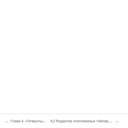
←
→
Глава 4. «Открытый Офис»
4.2 Редактор электронных таблиц «OpenCalc»