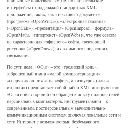
привычные пользователям ПК пользовательские
интерфейсы с поддержкой стандартных XML-
приложений, таких, как «текстовый документ»
(программа «OpenWriter»), «электронная таблица»
(«OpenCalc»), «презентация» (OpenImpess), «формула»
(OpenMath), «гипертекст» (OpenWeb) и, что уже совсем
не характерно для «офисного» софта, «векторный
рисунок» («OpenDraw»), их взаимного внедрения и
связывания.
По сути дела, «OO.o» – это «троянский конь»,
заброшенный в мир «малой компьютеризации»:
«снаружи» он похож на «офис», а «изнутри» (или «с
изнанки») представляет собой набор XML-инструментов.
«Офисной» стороной он обращен к опыту пользователей
персональных компьютеров, инструментальной – к
современным, постперсональным вычислительно-
коммуникационным системам (включая локальные сети и
сети Интернет с возможностями безбумажного