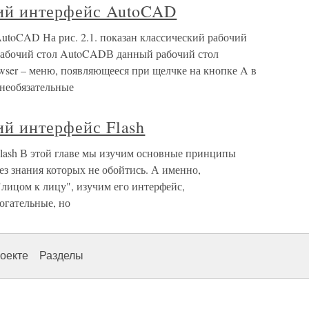
кий интерфейс AutoCAD
utoCAD На рис. 2.1. показан классический рабочий
 Рабочий стол AutoCADВ данный рабочий стол
ser – меню, появляющееся при щелчке на кнопке A в
 необязательные
ий интерфейс Flash
Flash В этой главе мы изучим основные принципы
без знания которых не обойтись. А именно,
 "лицом к лицу", изучим его интерфейс,
огательные, но
оекте
Разделы