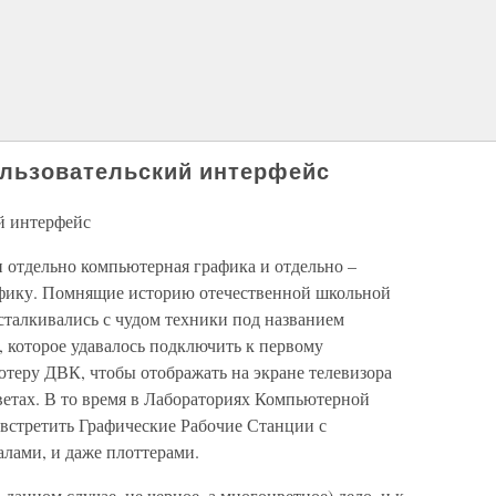
ользовательский интерфейс
й интерфейс
 отдельно компьютерная графика и отдельно –
фику. Помнящие историю отечественной школьной
сталкивались с чудом техники под названием
 которое удавалось подключить к первому
теру ДВК, чтобы отображать на экране телевизора
ветах. В то время в Лабораториях Компьютерной
встретить Графические Рабочие Станции с
лами, и даже плоттерами.
 данном случае, не черное, а многоцветное) дело, и к