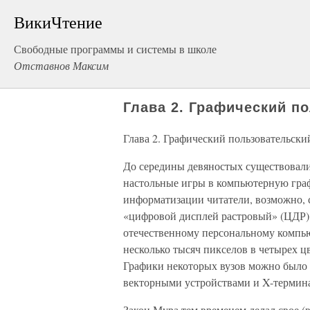
ВикиЧтение
Свободные программы и системы в школе
Отставнов Максим
Глава 2. Графический п
Глава 2. Графический пользовательски
До середины девяностых существовали
настольные игры в компьютерную гра
информатизации читатели, возможно, 
«цифровой дисплей растровый» (ЦДР),
отечественному персональному компью
несколько тысяч пикселов в четырех ц
Графики некоторых вузов можно было 
векторными устройствами и X-термина
Закон Мура тем временем делал свое (в