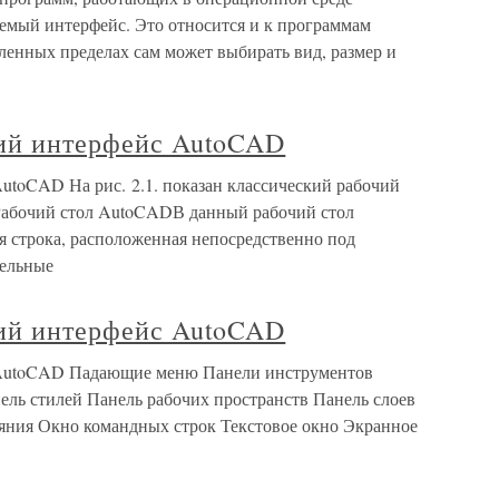
аемый интерфейс. Это относится и к программам
деленных пределах сам может выбирать вид, размер и
кий интерфейс AutoCAD
utoCAD На рис. 2.1. показан классический рабочий
 Рабочий стол AutoCADВ данный рабочий стол
 строка, расположенная непосредственно под
тельные
кий интерфейс AutoCAD
с AutoCAD Падающие меню Панели инструментов
ель стилей Панель рабочих пространств Панель слоев
ояния Окно командных строк Текстовое окно Экранное