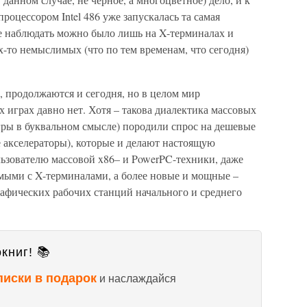
роцессором Intel 486 уже запускалась та самая
е наблюдать можно было лишь на X-терминалах и
-то немыслимых (что по тем временам, что сегодня)
 продолжаются и сегодня, но в целом мир
х играх давно нет. Хотя – такова диалектика массовых
гры в буквальном смысле) породили спрос на дешевые
е акселераторы), которые и делают настоящую
ьзователю массовой x86– и PowerPC-техники, даже
мыми с X-терминалами, а более новые и мощные –
афических рабочих станций начального и среднего
книг! 📚
писки в подарок
и наслаждайся