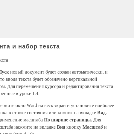
нта и набор текста
кста
Пуск
новый документ будет создан автоматически, и
то ввода текста будет обозначено вертикальной
м. Для перемещения курсора и редактирования текста
енные в уроке 1.4.
ерните окно Word на весь экран и установите наиболее
Вид.
ка в строке состояния или кнопок на вкладке
По ширине страницы.
 применение масштаба
Для
Вид
Масштаб
сштаба нажмите на вкладке
кнопку
и
окне (рис. 5.10).