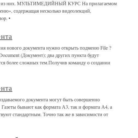
рые из них. МУЛЬТИМЕДИЙНЫЙ КУРС На прилагаемом
меню», содержащая несколько видеолекций,
op. •
ента
ния нового документа нужно открыть подменю File ?
ocument (Документ); два других пункта будут
тся более сложных тем.Получив команду о создании
ента
оздаваемого документа могут быть совершенно
 Газеты бывают как формата А3, так и формата А4, а
твуют стандартным. Точно так же в зависимости от