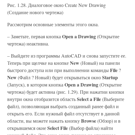
Рис. 1.28. Диалоговое окно Create New Drawing
(Создание нового чертежа)
Рассмотрим основные элементы этого окна.
Open a Drawing
– Заметьте, первая кнопка
(Открытие
чертежа) неактивна.
– Выйдите из программы AutoCAD и снова запустите ее.
New
Теперь при щелчке на кнопке
(Новый) на панели
File
быстрого доступа или при выполнении команды
?
New
Startup
(Файл ? Новый) будет открываться окно
Open a Drawing
(Запуск), в котором кнопка
(Открытие
чертежа) будет активна (рис. 1.29). При нажатии кнопки
Select a File
внутри окна отобразится область
(Выберите
файл), позволяющая выбрать созданный ранее файл и
открыть его. Если нужный файл отсутствует в данной
Browse
области, вы можете нажать кнопку
(Обзор) и в
Select File
открывшемся окне
(Выбор файла) найти