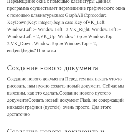
Перемещение окна с помощью клавиатуры Данная
программа осуществляет перемещение графического окна
с помощью клавиатуры:uses GraphABC;procedure
KeyDown(Key: integer);begin case Key ofVK_Left:
Window.Left := Window.Left - 2;VK_Right: Window.Left :=
Window.Left + 2;VK_Up: Window.Top := Window.Top -
2;VK_Down: Window.Top := Window.Top + 2;
end;end;begin// Привязка
Создание нового документа
Создание нового документа Перед тем как начать что-то
рисовать, нам нужно создать новый документ. Сейчас мы
выясним, как это сделать.Создание нового пустого
документаСоздать новый документ Flash, не содержащий
никакой графики (пустой), очень просто. Для этого
достаточно
Создание нового документа и