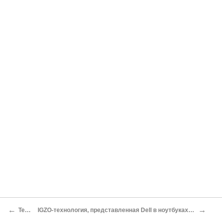
←
→
Технологии
IGZO-технология, представленная Dell в ноутбуках, может повысить и чёткость изображения, и продажи ИТ Михаил Ваннах