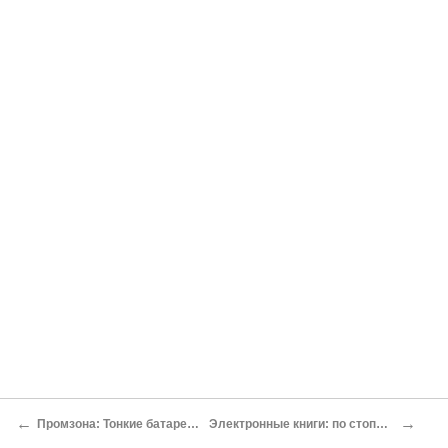
←
→
Промзона: Тонкие батарейки Николай Маслухин
Электронные книги: по стопам Гутенберга Юрий Ревич