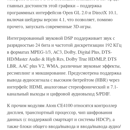
главных достоинств этой графики – поддержка
программных интерфейсов Open GL 2.0 и DirectX 10.1,
включая шейдеры версии 4.1, что позволяет, помимо
прочего, запускать современные 3D-игры.
Интегрированный звуковой DSP поддерживает звук с
разрядностью 24 бита и частотой дискретизации 192 КГц
в форматах MPEG-1/3, AC3, Dolby, Digital Plus, DTS-
HD/Master Audio & High Res, Dolby True HD/MLP, DTS
LBR, AAC plus V2, WMA, различные звуковые эффекты,
ресэмплинг и микширование. Предусмотрена поддержка
вывода аудиосигнала с высоким битрейтом (HBR) через
интерфейс HDMI, аналоговые стереофонический и 7.1-
канальный выходы и цифровой аудиовыход S/PDIF.
К прочим модулям Atom CE4100 относятся контроллер
дисплея, транспортный процессор, чип шифрования
данных (с поддержкой смарткарт и системы HDCP), а
также блоки общего ввода/вывода и ввода/вывода аудио/