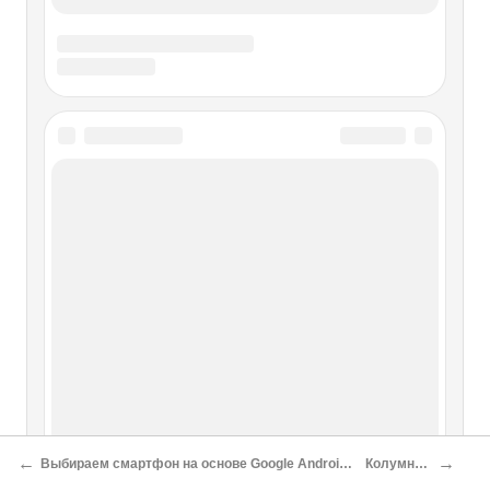
Опубликовано 21 февраля 2011 года В отличие от
матричных принтеров, способных лишь на
воспроизведение текста и монохромной псевдографики,
«струйники» выдавали полноцветные цветные отпечатки
с плавными
Современные струйные принтеры:
какой выбрать Олег Нечай
Современные струйные принтеры: какой выбрать Олег
Нечай Опубликовано 21 февраля 2011 года Canon PIXMA
iP4840 Принтер среднего класса с четырёхцветной
печатью — преемник чрезвычайно удачной модели
PIXMA iP4700 и внешне от него практически
Современные струйные МФУ Олег
Нечай
←
→
Выбираем смартфон на основе Google Android Олег Нечай
Колумнисты