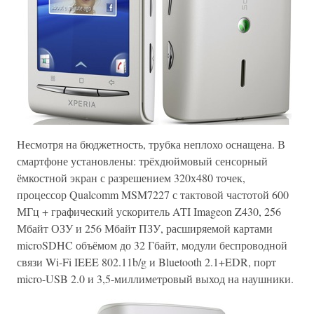
Несмотря на бюджетность, трубка неплохо оснащена. В
смартфоне установлены: трёхдюймовый сенсорный
ёмкостной экран с разрешением 320х480 точек,
процессор Qualcomm MSM7227 с тактовой частотой 600
МГц + графический ускоритель ATI Imageon Z430, 256
Мбайт ОЗУ и 256 Мбайт ПЗУ, расширяемой картами
microSDHC объёмом до 32 Гбайт, модули беспроводной
связи Wi-Fi IEEE 802.11b/g и Bluetooth 2.1+EDR, порт
micro-USB 2.0 и 3,5-миллиметровый выход на наушники.