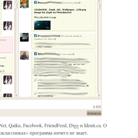
sNet, Qaiku, Facebook, FriendFeed, Digg и Identi.ca. О
оклассниках» программа ничего не знает.