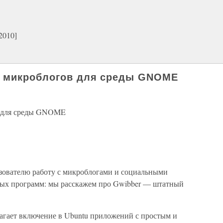
2010]
т микроблогов для среды GNOME
в для среды GNOME
ователю работу с микроблогами и социальными
ных программ: мы расскажем про Gwibber — штатный
агает включение в Ubuntu приложений с простым и