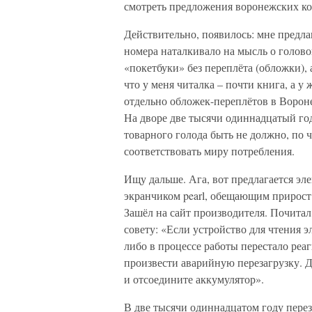
смотреть предложения воронежских к
Действительно, появилось: мне предла
номера наталкивало на мысль о голов
«покетбуки» без переплёта (обложки), 
что у меня читалка – почти книга, а у
отдельно обложек-переплётов в Воронеж
На дворе две тысячи одиннадцатый год,
товарного голода быть не должно, по 
соответствовать миру потребления.
Ищу дальше. Ага, вот предлагается эл
экранчиком pearl, обещающим прирост 
Зашёл на сайт производителя. Почитал
совету: «Если устройство для чтения 
либо в процессе работы перестало реа
произвести аварийную перезагрузку. Д
и отсоедините аккумулятор».
В две тысячи одиннадцатом году пере