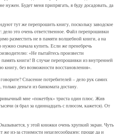
не нужен. Будет меня припрягать, я буду досадовать, да
ндуют тут же перепрошить книгу, поскольку заводское
 дело это очень ответственное. Файл перепрошивки
димо разместить не в памяти волшебной книги, а на
 нужно сначала купить. Если же пренебречь
роизводителю: «Не пытайтесь произвести
память книги! В случае перепрошивки из внутренней
ю книгу, без возможности восстановления».
 говорите? Спасение потребителей – дело рук самих
 только деньги из банкомата достану.
привычный мне «покетбук» триста один плюс. Жив
ысячи (я брал за одиннадцать с плюсом, кажется). От
 Оказывается, у этой книжки очень хрупкий экран. Чуть
т же из-за стоимости нецелесообразен: проще да и