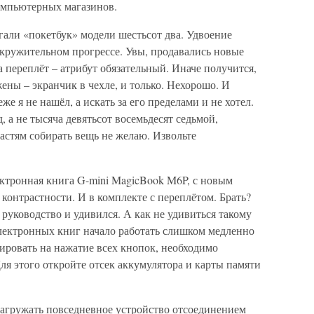
омпьютерных магазинов.
гали «покетбук» модели шестьсот два. Удвоение
окружительном прогрессе. Увы, продавались новые
а переплёт – атрибут обязательный. Иначе получится,
 жены – экранчик в чехле, и только. Нехорошо. И
е я не нашёл, а искать за его пределами и не хотел.
 а не тысяча девятьсот восемьдесят седьмой,
частям собирать вещь не желаю. Извольте
ектронная книга G-mini MagicBook M6P, с новым
контрастности. И в комплекте с переплётом. Брать?
 руководство и удивился. А как не удивиться такому
электронных книг начало работать слишком медленно
гировать на нажатие всех кнопок, необходимо
ля этого откройте отсек аккумулятора и карты памяти
загружать повседневное устройство отсоединением