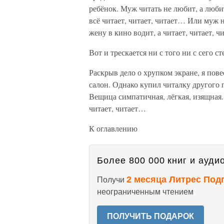
ребёнок. Муж читать не любит, а любит
всё читает, читает, читает… Или муж н
жену в кино водит, а читает, читает, 
Вот и трескается ни с того ни с сего ст
Раскрыв дело о хрупком экране, я пов
салон. Однако купил читалку другого 
Вещица симпатичная, лёгкая, изящная.
читает, читает…
К оглавлению
Более 800 000 книг и аудио
2 месяца Литрес Под
Получи
неограниченным чтением
ПОЛУЧИТЬ ПОДАРОК