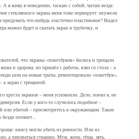
 А я живу в неведении, таскаю с собой, читаю везде.
чие стеклянного экрана меня тоже нервирует: неужели
я придумать что-нибудь эластично-пластиковое? Видел
тра можно будет и скатать экран в трубочку, и
ователей, что экраны «покетбуков» бились и трещали
жива и здорова, но пришёл с работы, взял со стола – а
 люди шли на новые траты, ремонтировали «покетбук»,
– а экран с трещиной.
го хруста экранов – меня успокоили. Дело, понял я, не
 диверсия. Если у кого-то случилось подобное –
ой или убитой – присмотритесь к окружающим. Такие
 бездн потянет...
роще: книгу могли убить из ревности. Или из
но, а признаться страшно. Муж, жена, тёща, зять,