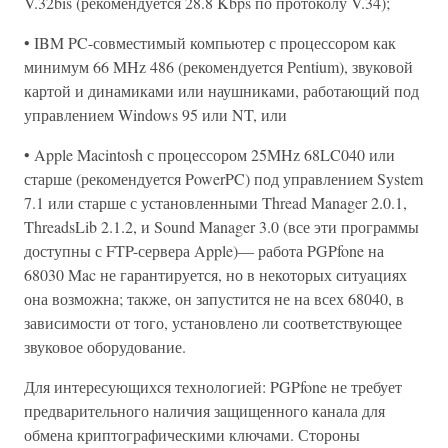
V.32bis (рекомендуется 28.8 Kbps по протоколу V.34);
• IBM PC-совместимый компьютер с процессором как
минимум 66 MHz 486 (рекомендуется Pentium), звуковой
картой и динамиками или наушниками, работающий под
управлением Windows 95 или NT, или
• Apple Macintosh с процессором 25MHz 68LC040 или
старше (рекомендуется PowerPC) под управлением System
7.1 или старше с установленными Thread Manager 2.0.1,
ThreadsLib 2.1.2, и Sound Manager 3.0 (все эти программы
доступны с FTP-сервера Apple)— работа PGPfone на
68030 Mac не гарантируется, но в некоторых ситуациях
она возможна; также, он запустится не на всех 68040, в
зависимости от того, установлено ли соответствующее
звуковое оборудование.
Для интересующихся технологией: PGPfone не требует
предварительного наличия защищенного канала для
обмена криптографическими ключами. Стороны