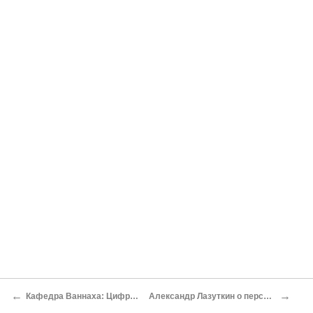
←
→
Кафедра Ваннаха: Цифровая холодная война
Александр Лазуткин о перспективах космонавтики