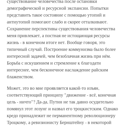
существование человечества после остановки
демографической и ресурсной экспансии. Попытки
представить такое состояние с помощью утопий и
антиутопий помогают слабо и скорее отталкивают.
Сохранение перспективы существования человечества
меня привлекает, а постная не истощающая ресурсы
жизнь - в конечном итоге нет. Вообще говоря, это
типичный случай. Построение коммунизма было более
интересной задачей, чем безоблачная жизнь при нём.
Борьба с искушением и стремление к благодати
интереснее, чем бесконечное наслаждение райским
блаженством.
Может, это во мне проявляется какой-то изъян,
соответствующий принципу "движение - всё, конечная
цель - ничто"? Да-да, Путин не так давно осудительно
помянул этот лозунг и назвал его троцкистским. Однако
кредо принадлежит не перманентному революционеру
Троцкому, а ревизионисту Бернштейну - в некоторой