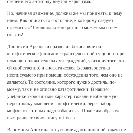
степени его антиподу внутри марксизма.
Но, начиная движение, должны же мы понимать, к чему
идём. Как описать то состояние, к которому следует
стремиться? Сколь мало конкретного можем мы о нём
сказать!
Дионисий Ареопагит разделил богословие на
катафатическое (описание трансцедентной сущности при
помощи положительных утверждений, указания того, что
ей свойственно) и апофатическое (характеристика
неописуемого при помощи обсуждения того, чем оно не
является). То состояние, которого нужно достичь, по-
моему, так и не описано катафотически! В нашем
учебнике экологии мы характеризовали необходимую
перестройку мышления апофатически, через набор
мифов, от которых надо избавиться. Похожим образом
выстраивает свою книгу и Лосев.
Вспомним Анохина: отсутствие адаптационной задачи не