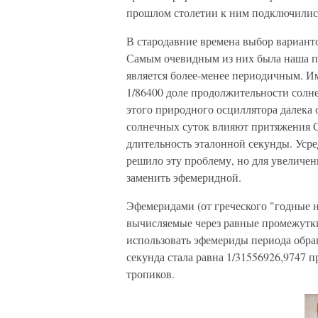
прошлом столетии к ним подключилис
В стародавние времена выбор варианто
Самым очевидным из них была наша пл
является более-менее периодичным. И
1/86400 доле продолжительности солне
этого природного осциллятора далека о
солнечных суток влияют притяжения С
длительность эталонной секунды. Уср
решило эту проблему, но для увеличен
заменить эфемеридной.
Эфемеридами (от греческого "годные н
вычисляемые через равные промежутки
использовать эфемериды периода обра
секунда стала равна 1/31556926,9747 
тропиков.