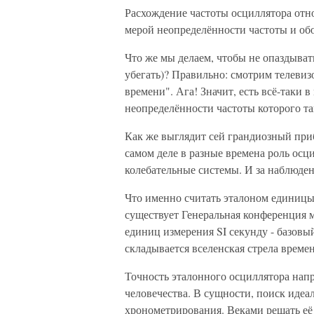
Расхождение частоты осциллятора отн
мерой неопределённости частоты и обо
Что же мы делаем, чтобы не опаздывать
убегать)? Правильно: смотрим телевиз
времени". Ага! Значит, есть всё-таки 
неопределённости частоты которого та
Как же выглядит сей грандиозный приб
самом деле в разные времена роль осц
колебательные системы. И за наблюден
Что именно считать эталоном единицы
существует Генеральная конференция 
единиц измерения SI секунду - базовы
складывается вселенская стрела време
Точность эталонного осциллятора нап
человечества. В сущности, поиск идеал
хронометрирования. Веками решать её