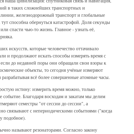
я наша цивилизация: спутниковая связь и навигация,
вий в таких сложнейших транспортных и
алинии, железнодорожный транспорт и глобальные
тут способна обернуться катастрофой. Доля секунды
ли спасти чью-то жизнь. Главное - узнать её,
ерняка.
их искусств, которые человечество оттачивало
али и продолжают искать способы измерять время с
если до недавней поры они обращали свои взоры к
осмические объекты, то сегодня учёные измеряют
 и разрабатывая всё более совершенные атомные часы.
простую истину: измерить время можно, только
е событие. Благодаря восходам и закатам мы делим
тмеряют семестры "от сессии до сессии", а
но связывают с непериодическими событиями ("когда
му подобное).
ычно называют резонаторами. Согласно закону