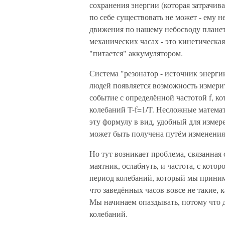
сохранения энергии (которая затрачива
по себе существовать не может - ему 
движения по нашему небосводу планет 
механических часах - это кинетическа
"питается" аккумулятором.
Система "резонатор - источник энерги
людей появляется возможность измери
событие с определённой частотой f, ко
колебаний T-f=1/T. Несложные матем
эту формулу в вид, удобный для измер
может быть получена путём изменения
Но тут возникает проблема, связанная
маятник, ослабнуть, и частота, с котор
период колебаний, который мы приним
что заведённых часов вовсе не такие, 
Мы начинаем опаздывать, потому что
колебаний.