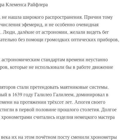
ра Клеменса Райфлера
о, не нашла широкого распространения. Причин тому
ычисления эфемерид, и не особенно очевидная
. Люди, далёкие от астрономии, желали видеть бег
лательно без помощи громоздких оптических приборов,
 астрономическим стандартам времени неустанно
ров, которые не использовали бы в работе движение
яторов стали претендовать маятниковые системы.
ый в 1639 году Галилео Галилеем, доминировал в
емени на протяжении трёхсот лет. Апогея своего
стигли в первой половине прошлого столетия. Долгое
хронометрами считались изделия немецкого мастера
 века их на этом почётном посту сменили хронометры