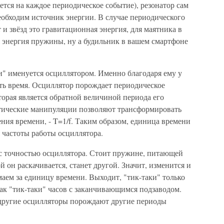
ется на каждое периодическое событие), резонатор сам
необходим источник энергии. В случае периодического
и звёзд это гравитационная энергия, для маятника в
я энергия пружины, ну а будильник в вашем смартфоне
и" именуется осциллятором. Именно благодаря ему у
ть время. Осциллятор порождает периодическое
торая является обратной величиной периода его
атические манипуляции позволяют трансформировать
ения времени, - T=1/f. Таким образом, единица времени
 частоты работы осциллятора.
 с точностью осциллятора. Стоит пружине, питающей
ой он раскачивается, станет другой. Значит, изменится и
аем за единицу времени. Выходит, "тик-таки" только
как "тик-таки" часов с заканчивающимся подзаводом.
 другие осцилляторы порождают другие периоды