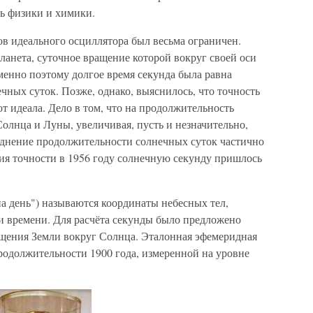
ь физики и химики.
в идеального осциллятора был весьма ограничен.
анета, суточное вращение которой вокруг своей оси
менно поэтому долгое время секунда была равна
чных суток. Позже, однако, выяснилось, что точность
т идеала. Дело в том, что на продолжительность
олнца и Луны, увеличивая, пусть и незначительно,
еднение продолжительности солнечных суток частично
ия точности в 1956 году солнечную секунду пришлось
а день") называются координаты небесных тел,
 времени. Для расчёта секунды было предложено
щения Земли вокруг Солнца. Эталонная эфемеридная
продолжительности 1900 года, измеренной на уровне