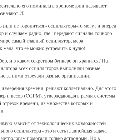
осительно его номинала в хронометрии называют
значают ?f.
 (или не торопиться - осцилляторы-то могут и вперед
ор и слушаем радио, где "передают сигналы точного
в мире самый главный осциллятор, мера
к мала, что её можно устремить к нулю!
ор, и в каком секретном бункере он хранится? На
иллятора всех осцилляторов выполняли разные
ие за ними отвечали разные организации.
 измерения времени, решают коллегиально. Для этого
мер и весов (CGPM), утверждающая в рамках системы
й отрезок времени, из множества которых и
ни.
рямую зависит от технологических возможностей
ьного осциллятора - это и есть главнейшая задача
 метрологам помогали только астрономы. Но в