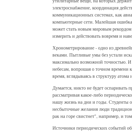
утилитарные вещи, на которых держитс
электроснабжение, координация дейст
коммуникационных системах, как ави
компьютерные сети. Малейшая ошибка 
может стать новым мировым рекордом и
измерить и действовать вовремя и нав
Хронометрирование - одно из древнейш
веками. Пытливые умы без устали иск
максимально возможной точностью. И 
небесам, вопрошая о точном времени к
время, вглядываясь в структуру атома
Думается, никто не будет оспаривать 
рассматривая какое-либо периодическо
нашу жизнь на дни и годы. Студенты о
несбыточные желания люди традицион
рак на горе свистнет", например, и то
Источники периодических событий об