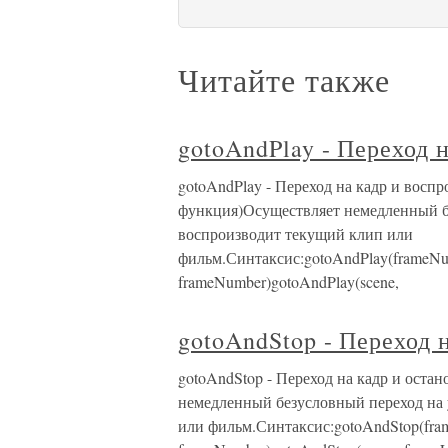
Читайте также
gotoAndPlay - Переход 
gotoAndPlay - Переход на кадр и восп
функция)Осуществляет немедленный бе
воспроизводит текущий клип или
фильм.Синтаксис:gotoAndPlay(frameNum
frameNumber)gotoAndPlay(scene,
gotoAndStop - Переход 
gotoAndStop - Переход на кадр и оста
немедленный безусловный переход на 
или фильм.Синтаксис:gotoAndStop(fram