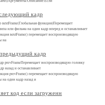
eLabel)Аргументы:Описание:Если
 следующий кадр
др nextFrame(Глобальная функция)Перемещает
ипа или фильма на один кадр вперед и останавливает
нкция nextFrame() перемещает воспроизводящую
ы на
а предыдущий кадр
адр prevFrameПеремещает воспроизводящую головку
др назад и останавливает
нкция prevFrame() перемещает воспроизводящую
 на один кадр назад и
яет код если загруженн