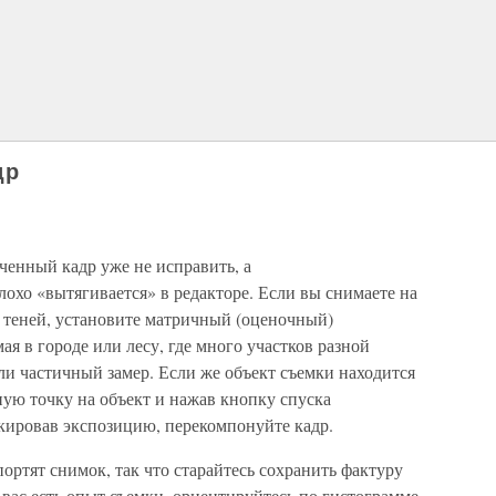
др
енный кадр уже не исправить, а
охо «вытягивается» в редакторе. Если вы снимаете на
х теней, установите матричный (оценочный)
ая в городе или лесу, где много участков разной
и частичный замер. Если же объект съемки находится
ьную точку на объект и нажав кнопку спуска
окировав экспозицию, перекомпонуйте кадр.
ртят снимок, так что старайтесь сохранить фактуру
у вас есть опыт съемки, ориентируйтесь по гистограмме,