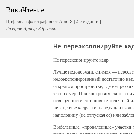
ВикиЧтение
Цифровая фотография от А до Я [2-е издание]
Газаров Артур Юрьевич
Не переэкспонируйте ка
Не переэкспонируйте кадр
Лучше недодержать снимок — пересвеч
недоэкспонированный достаточно непл
открытом пространстве, где нет резки
экспозамер. При контровом свете, сним
освещенности, установите точечный ил
не в центре кадра, то, наведя централ
наполовину (не отпуская ее) или забл
Выбеленные, «проваленные» участки по
песка, воды, облаков или снега. Если 