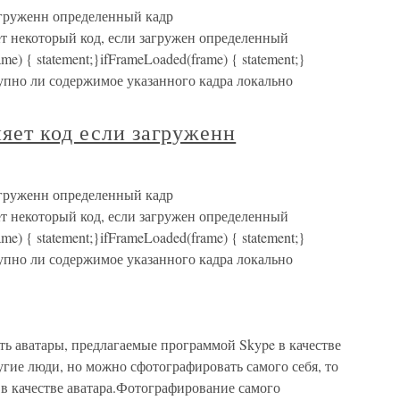
агруженн определенный кадр
 некоторый код, если загружен определенный
e) { statement;}ifFrameLoaded(frame) { statement;}
пно ли содержимое указанного кадра локально
яет код если загруженн
агруженн определенный кадр
 некоторый код, если загружен определенный
e) { statement;}ifFrameLoaded(frame) { statement;}
пно ли содержимое указанного кадра локально
ь аватары, предлагаемые программой Skype в качестве
угие люди, но можно сфотографировать самого себя, то
о в качестве аватара.Фотографирование самого