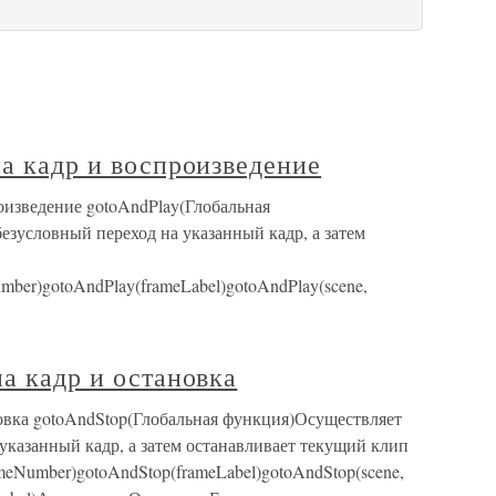
на кадр и воспроизведение
роизведение gotoAndPlay(Глобальная
зусловный переход на указанный кадр, а затем
ber)gotoAndPlay(frameLabel)gotoAndPlay(scene,
на кадр и остановка
новка gotoAndStop(Глобальная функция)Осуществляет
указанный кадр, а затем останавливает текущий клип
eNumber)gotoAndStop(frameLabel)gotoAndStop(scene,