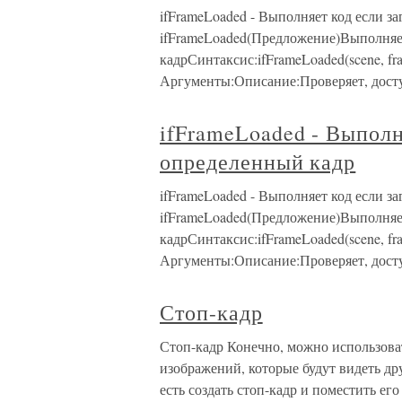
ifFrameLoaded - Выполняет код если з
ifFrameLoaded(Предложение)Выполняет
кадрСинтаксис:ifFrameLoaded(scene, fram
Аргументы:Описание:Проверяет, досту
ifFrameLoaded - Выполн
определенный кадр
ifFrameLoaded - Выполняет код если з
ifFrameLoaded(Предложение)Выполняет
кадрСинтаксис:ifFrameLoaded(scene, fram
Аргументы:Описание:Проверяет, досту
Стоп-кадр
Стоп-кадр Конечно, можно использоват
изображений, которые будут видеть др
есть создать стоп-кадр и поместить ег