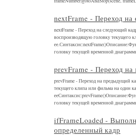
frameNumber)gotoAndStop(scene, fram
nextFrame - Переход на
nextFrame - Переход на следующий ка
воспроизводящую головку текущего кл
ее.Синтаксис:nextFrame()Описание:Фу
головку текущей временной диаграмм
prevFrame - Переход н
prevFrame - Переход на предыдущий к
текущего клипа или фильма на один ка
ееСинтаксис:prevFrame()Описание:Фу
головку текущей временной диаграммы
ifFrameLoaded - Выполн
определенный кадр