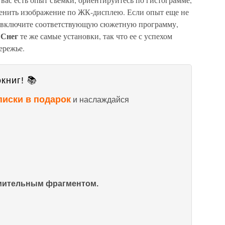
ценить изображение по ЖК-дисплею. Если опыт еще не
й, включите соответствующую сюжетную программу,
Снег
ы
те же самые установки, так что ее с успехом
ережье.
книг! 📚
писки в подарок
и наслаждайся
омительным фрагментом.