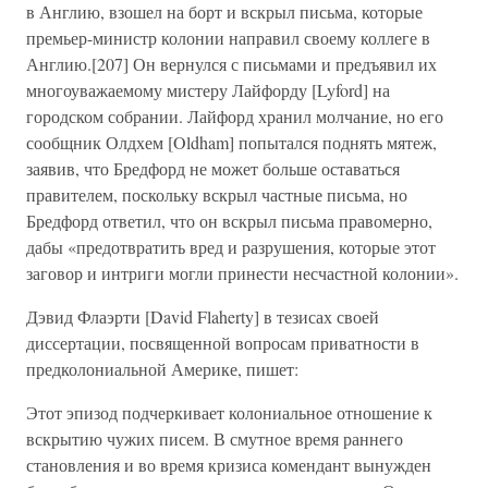
в Англию, взошел на борт и вскрыл письма, которые
премьер-министр колонии направил своему коллеге в
Англию.[207] Он вернулся с письмами и предъявил их
многоуважаемому мистеру Лайфорду [Lyford] на
городском собрании. Лайфорд хранил молчание, но его
сообщник Олдхем [Oldham] попытался поднять мятеж,
заявив, что Бредфорд не может больше оставаться
правителем, поскольку вскрыл частные письма, но
Бредфорд ответил, что он вскрыл письма правомерно,
дабы «предотвратить вред и разрушения, которые этот
заговор и интриги могли принести несчастной колонии».
Дэвид Флаэрти [David Flaherty] в тезисах своей
диссертации, посвященной вопросам приватности в
предколониальной Америке, пишет:
Этот эпизод подчеркивает колониальное отношение к
вскрытию чужих писем. В смутное время раннего
становления и во время кризиса комендант вынужден