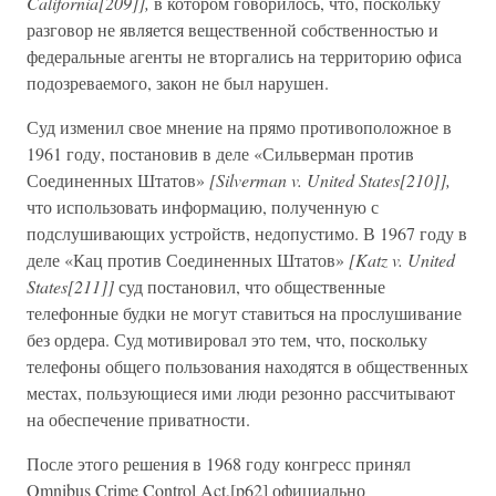
California[209]],
в котором говорилось, что, поскольку
разговор не является вещественной собственностью и
федеральные агенты не вторгались на территорию офиса
подозреваемого, закон не был нарушен.
Суд изменил свое мнение на прямо противоположное в
1961 году, постановив в деле «Сильверман против
Соединенных Штатов»
[Silverman v. United States[210]],
что использовать информацию, полученную с
подслушивающих устройств, недопустимо. В 1967 году в
деле «Кац против Соединенных Штатов»
[Katz v. United
States[211]]
суд постановил, что общественные
телефонные будки не могут ставиться на прослушивание
без ордера. Суд мотивировал это тем, что, поскольку
телефоны общего пользования находятся в общественных
местах, пользующиеся ими люди резонно рассчитывают
на обеспечение приватности.
После этого решения в 1968 году конгресс принял
Omnibus Crime Control Act,[p62] официально