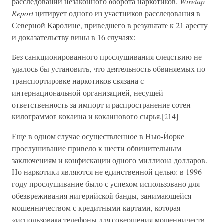
расследований незаконного оборота наркотиков.
Wiretap
Report
цитирует одного из участников расследования в
Северной Каролине, приведшего в результате к 21 аресту
и доказательству вины в 16 случаях:
Без санкционированного прослушивания следствию не
удалось бы установить, что деятельность обвиняемых по
транспортировке наркотиков связана с
интернациональной организацией, несущей
ответственность за импорт и распространение сотен
килограммов кокаина и кокаинового сырья.[214]
Еще в одном случае осуществленное в Нью-Йорке
прослушивание привело к шести обвинительным
заключениям и конфискации одного миллиона долларов.
Но наркотики являются не единственной целью: в 1996
году прослушивание было с успехом использовано для
обезвреживания нигерийской банды, занимающейся
мошенничеством с кредитными картами, которая
«использовала телефоны для совершения мошенничеств