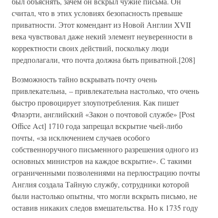
был объяснять, зачем он вскрыл чужие письма. Он
считал, что в этих условиях безопасность превыше
приватности. Этот комендант из Новой Англии XVII
века чувствовал даже некий элемент неуверенности в
корректности своих действий, поскольку люди
предполагали, что почта должна быть приватной.[208]
Возможность тайно вскрывать почту очень
привлекательна, – привлекательна настолько, что очень
быстро провоцирует злоупотребления. Как пишет
Флаэрти, английский «Закон о почтовой службе» [Post
Office Act] 1710 года запрещал вскрытие чьей-либо
почты, «за исключением случаев особого
собственноручного письменного разрешения одного из
основных министров на каждое вскрытие». С такими
ограниченными позволениями на перлюстрацию почты
Англия создала Тайную службу, сотрудники которой
были настолько опытны, что могли вскрыть письмо, не
оставив никаких следов вмешательства. Но к 1735 году