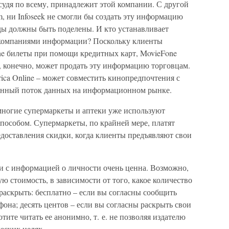
судя по всему, принадлежит этой компании. С другой
, ни Infoseek не смогли бы создать эту информацию
ды должны быть поделены. И кто устанавливает
 компаниями информации? Поскольку клиенты
ne билеты при помощи кредитных карт, MovieFone
а, конечно, может продать эту информацию торговцам.
ca Online – может совместить кинопредпочтения с
енный поток данных на информационном рынке.
многие супермаркеты и аптеки уже используют
пособом. Супермаркеты, по крайней мере, платят
едоставления скидки, когда клиенты предъявляют свои
и с информацией о личности очень ценна. Возможно,
ую стоимость, в зависимости от того, какое количество
аскрыть: бесплатно – если вы согласны сообщить
фона; десять центов – если вы согласны раскрыть свои
отите читать ее анонимно, т. е. не позволяя издателю
еских целях.