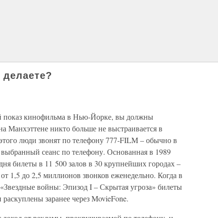
о делаете?
й показ кинофильма в Нью-Йорке, вы должны
 на Манхэттене никто больше не выстраивается в
этого люди звонят по телефону 777-FILM – обычно в
 выбранный сеанс по телефону. Основанная в 1989
дня билеты в 11 500 залов в 30 крупнейших городах –
от 1,5 до 2,5 миллионов звонков еженедельно. Когда в
«Звездные войны: Эпизод I – Скрытая угроза» билеты
 раскуплены заранее через MovieFone.
 доход от рекламы, прокручиваемой по телефону, и