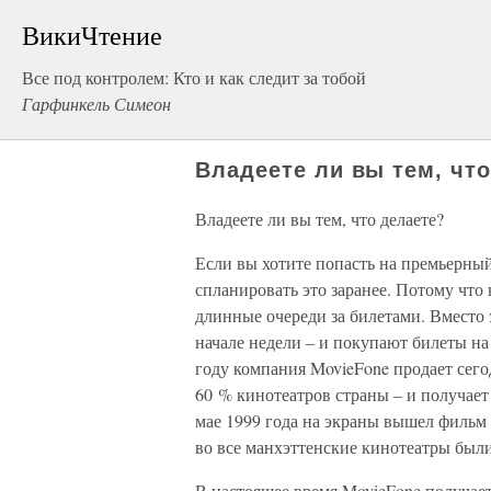
ВикиЧтение
Все под контролем: Кто и как следит за тобой
Гарфинкель Симеон
Владеете ли вы тем, чт
Владеете ли вы тем, что делаете?
Если вы хотите попасть на премьерны
спланировать это заранее. Потому что
длинные очереди за билетами. Вместо 
начале недели – и покупают билеты на
году компания MovieFone продает сего
60 % кинотеатров страны – и получает 
мае 1999 года на экраны вышел фильм 
во все манхэттенские кинотеатры были
В настоящее время MovieFone получает