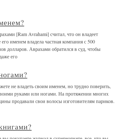
именем?
ахами [Ram Avrahami] считал, что он владеет
 его именем владела частная компания с 500
в долларов. Аврахами обратился в суд, чтобы
даже его
 ногами?
ете не владеть своим именем, но трудно поверить,
 своими руками или ногами. На протяжении многих
ины продавали свои волосы изготовителям париков.
 книгами?
 вы покупаете журнал в супермаркете, все, что вы