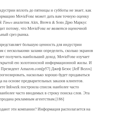
ндустрии вплоть до пятницы и субботы не знает, как
формацию MovieFone может дать вам точную оценку
k Times
аналитик Alex, Brown & Sons Дрю Маркус
дит потому, что MovieFone
не является
оценочной
ьный срез рынка.
редставляет большую ценность для индустрии
ам с несколькими залами определить, сколько экранов
яет получить наибольший доход. MovieFone изучает
ткрытой ею золотоносной информационной жилы. И
 Президент Amazon.com[p57] Джеф Безос [Jeff Bezos]
рогнозировать, насколько хорошо будет продаваться
да на основе предварительных заказов клиентов.
е Infoseek построила список наиболее часто
аиболее часто вводимых в строку поиска слов. Эта
продана рекламным агентствам.[186]
одают эти компании? Информация располагается на