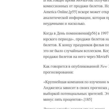
комиссионных от продажи билетов. Но
America Online,[p55] вскоре может от
аналитической информации, которая п
неудачными и насколько.
Когда в День поминовения[p56] в 199
юрского периода», продажи билетов на
билетов. К концу праздников фильм п
это не было случайным всплеском. Ког
продажи билетов на него через MovieFo
Как говорится в опубликованной
New 
прогнозирования:
«Крупнейшая компания по изучению мне
Анджелеса зависит в своих прогнозах
выборкой потенциальных зрителей. Эт
минус пять процентов».[185]
Другие службы делают это не лучше.