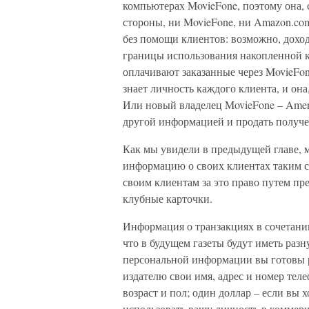
компьютерах MovieFone, поэтому она, 
стороны, ни MovieFone, ни Amazon.com
без помощи клиентов: возможно, дохо
границы использования накопленной
оплачивают заказанные через MovieFo
знает личность каждого клиента, и он
Или новый владелец MovieFone – Ameri
другой информацией и продать получ
Как мы увидели в предыдущей главе, 
информацию о своих клиентах таким с
своим клиентам за это право путем пр
клубные карточки.
Информация о транзакциях в сочетани
что в будущем газеты будут иметь разн
персональной информации вы готовы р
издателю свои имя, адрес и номер теле
возраст и пол; один доллар – если вы х
использовать вашу личность в коммерч