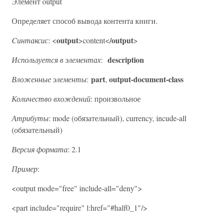
Элемент output
Определяет способ вывода контента книги.
output
/output
Cинтаксис
: <
>content<
>
description
Используется в элементах
:
part
output-document-class
Вложенные элементы
:
,
Количество вхождений
: произвольное
Атрибуты
: mode (обязательный), currency, incude-all
(обязательный)
Версия формата
: 2.1
Пример
:
<output mode="free" include-all="deny">
<part include="require" l:href="#half0_1"/>