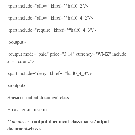
<part include="allow" l:href="#half0_2"/>
<part include="allow" l:href="#half0_4_2"/>
<part include="require" l:href="#half0_4_3"/>
</output>
<output mode="paid" price="3.14" currency="WMZ" include-
all="require">
<part include="deny" l:href="#half0_4_3"/>
</output>
Элемент output-document-class
Назначение неясно.
output-document-class
/output-
Cинтаксис
:<
>parts<
document-class
>