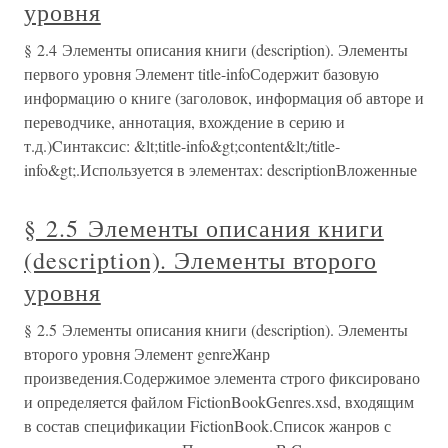
уровня
§ 2.4 Элементы описания книги (description). Элементы
первого уровня Элемент title-infoСодержит базовую
информацию о книге (заголовок, информация об авторе и
переводчике, аннотация, вхождение в серию и
т.д.)Cинтаксис: &lt;title-info&gt;content&lt;/title-
info&gt;.Используется в элементах: descriptionВложенные
§ 2.5 Элементы описания книги
(description). Элементы второго
уровня
§ 2.5 Элементы описания книги (description). Элементы
второго уровня Элемент genreЖанр
произведения.Содержимое элемента строго фиксировано
и определяется файлом FictionBookGenres.xsd, входящим
в состав спецификации FictionBook.Список жанров с