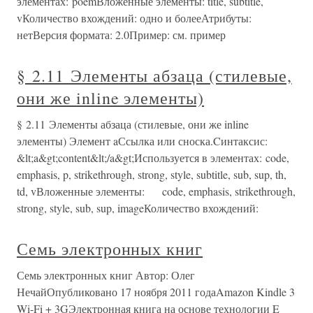
элементах: poemВложенные элементы: title, subtitle,
vКоличество вхождений: одно и болееАтрибуты:
нетВерсия формата: 2.0Пример: см. пример
§ 2.11 Элементы абзаца (стилевые,
они же inline элементы)
§ 2.11 Элементы абзаца (стилевые, они же inline
элементы) Элемент aСсылка или сноска.Cинтаксис:
&lt;a&gt;content&lt;/a&gt;Используется в элементах: code,
emphasis, p, strikethrough, strong, style, subtitle, sub, sup, th,
td, vВложенные элементы: code, emphasis, strikethrough,
strong, style, sub, sup, imageКоличество вхождений:
Семь электронных книг
Семь электронных книг Автор: Олег
НечайОпубликовано 17 ноября 2011 годаAmazon Kindle 3
Wi-Fi + 3GЭлектронная книга на основе технологии E