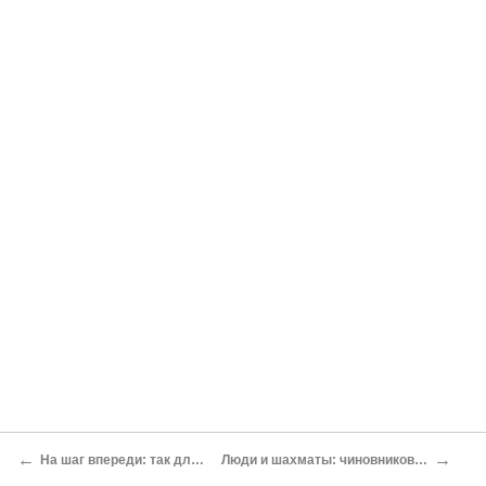
←
→
На шаг впереди: так для чего Apple понадобился 64-разрядный мобильный процессор? Евгений Золотов
Люди и шахматы: чиновников на американской бюрократической доске оценивает и двигает облачная система Михаил Ваннах