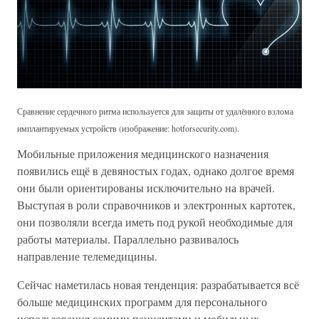
Сравнение сердечного ритма используется для защиты от удалённого взлома
имплантируемых устройств (изображение: hotforsecurity.com).
Мобильные приложения медицинского назначения
появились ещё в девяностых годах, однако долгое время
они были ориентированы исключительно на врачей.
Выступая в роли справочников и электронных картотек,
они позволяли всегда иметь под рукой необходимые для
работы материалы. Параллельно развивалось
направление телемедицины.
Сейчас наметилась новая тенденция: разрабатывается всё
больше медицинских программ для персонального
использования самими пациентами и мобильных