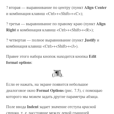
Align Center
? вторая — выравнивание по центру (пункт
и комбинация клавиш <Ctrl>+<Shift>+<C>);
Align
? третья — выравнивание по правому краю (пункт
Right
и комбинация клавиш <Ctrl>+<Shift>+<R>);
Justify
? четвертая — полное выравнивание (пункт
и
комбинация клавиш <Ctrl>+<Shift>+<J>).
Edit
Правее этого набора кнопок находится кнопка
format options
:
Если ее нажать, на экране появится небольшое
Format Options
диалоговое окно
(рис. 7.5), с помощью
которого мы можем задать другие параметры абзаца.
Indent
Поле ввода
задает значение отступа
красной
строки
, т. е. расстояние между левой границей