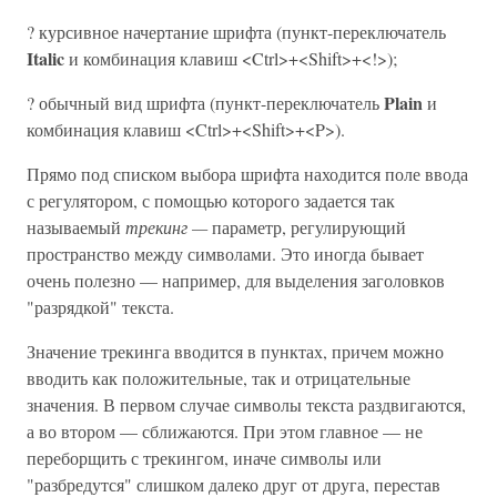
? курсивное начертание шрифта (пункт-переключатель
Italic
и комбинация клавиш <Ctrl>+<Shift>+<!>);
Plain
? обычный вид шрифта (пункт-переключатель
и
комбинация клавиш <Ctrl>+<Shift>+<P>).
Прямо под списком выбора шрифта находится поле ввода
с регулятором, с помощью которого задается так
называемый
трекинг —
параметр, регулирующий
пространство между символами. Это иногда бывает
очень полезно — например, для выделения заголовков
"разрядкой" текста.
Значение трекинга вводится в пунктах, причем можно
вводить как положительные, так и отрицательные
значения. В первом случае символы текста раздвигаются,
а во втором — сближаются. При этом главное — не
переборщить с трекингом, иначе символы или
"разбредутся" слишком далеко друг от друга, перестав