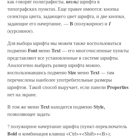
как говорят полиграфисты,
кегль)
шрифта в
типографских пунктах. Еще правее имеются: кнопка
селектора цвета, задающего цвет шрифта, и две кнопки,
В
задающие его начертание, —
(полужирное) и
I
(курсивное).
Для выбора шрифта мы можем также воспользоваться
Font
Text
подменю
меню
— его многочисленные пункты
представляют все установленные в системе шрифты.
Аналогично выбрать размер шрифта можно,
Size
Text
воспользовавшись подменю
меню
— там
перечислены наиболее употребительные размеры
Properties
шрифтов. Такой способ выручает, если панели
нет на экране.
Text
Style,
В том же меню
находится подменю
позволяющее задать:
? полужирное начертание шрифта (пункт-переключатель
Bold
и комбинация клавиш <Ctrl>+<Shift>+<B>);