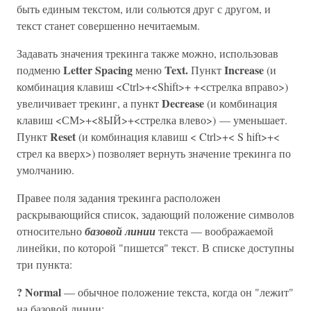
быть единым текстом, или сольются друг с другом, и
текст станет совершенно нечитаемым.
Задавать значения трекинга также можно, использовав
Letter Spacing
Text.
Increase
подменю
меню
Пункт
(и
комбинация клавиш <Ctrl>+<Shift>+ +<стрелка вправо>)
Decrease
увеличивает трекинг, а пункт
(и комбинация
клавиш <СМ>+<8ЫЙ>+<стрелка влево>) — уменьшает.
Reset
Пункт
(и комбинация клавиш < Ctrl>+< S hift>+<
стрел ка вверх>) позволяет вернуть значение трекинга по
умолчанию.
Правее поля задания трекинга расположен
раскрывающийся список, задающий положение символов
относительно
базовой линии
текста — воображаемой
линейки, по которой "пишется" текст. В списке доступны
три пункта:
? Normal
— обычное положение текста, когда он "лежит"
на базовой линии;