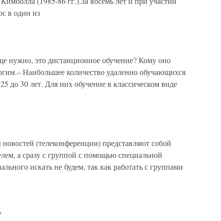
Кимболла (1985-86 гг.).За восемь лет и при участии
с в один из
ще нужно, это дистанционное обучение? Кому оно
огим.– Наибольшее количество удаленно обучающихся
 25 до 30 лет. Для них обучение в классическом виде
 новостей (телеконференции) представляют собой
лем, а сразу с группой с помощью специальной
льного искать не будем, так как работать с группами
я