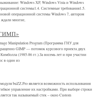
 выживание: Windows XP, Windows Vista и Windows
перационной системы1.4. Системные требования1.5.
 новой операционной системы Windows 7, автором
, ждали многие,
 «ГИМП»
age Manipulation Program (Программа ГНУ для
кращенно GIMP — потомок курсового проекта двух
Кимболла (1985-86 гг.).За восемь лет и при участии
с в один из
модуля buZZ.Pro является возможность использования
гибкое управление их настройками. При выборе строки
вляется так называемый стек – окно Custom