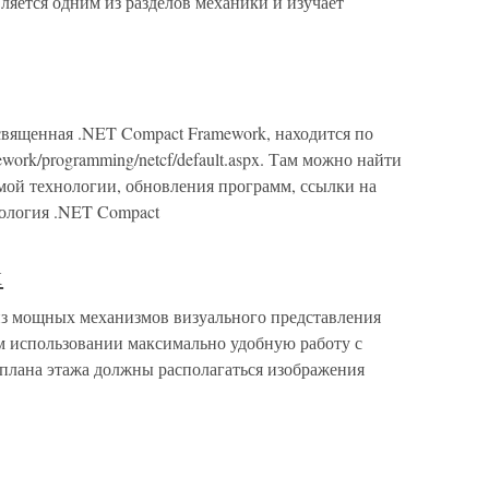
яется одним из разделов механики и изучает
священная .NET Compact Framework, находится по
mework/programming/netcf/default.aspx. Там можно найти
мой технологии, обновления программ, ссылки на
ология .NET Compact
х
из мощных механизмов визуального представления
м использовании максимально удобную работу с
плана этажа должны располагаться изображения