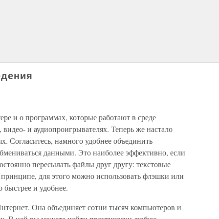
едения
ере и о программах, которые работают в среде
 видео- и аудиопроигрывателях. Теперь же настало
х. Согласитесь, намного удобнее объединить
обмениваться данными. Это наиболее эффективно, если
постоянно пересылать файлы друг другу: текстовые
В принципе, для этого можно использовать флэшки или
о быстрее и удобнее.
нтернет. Она объединяет сотни тысяч компьютеров и
у. В ней вы можете найти практически любую