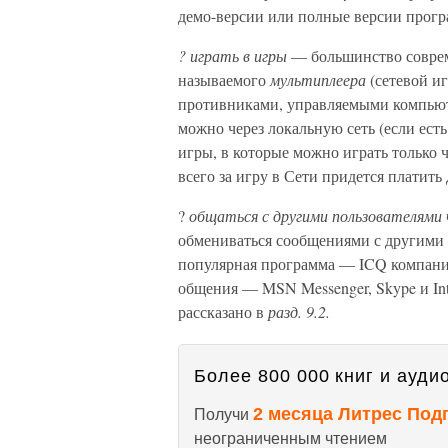
демо-версии или полные версии програ
? играть в игры
— большинство совре
называемого
мультиплеера
(сетевой иг
противниками, управляемыми компьюте
можно через локальную сеть (если ест
игры, в которые можно играть только 
всего за игру в Сети придется платить 
?
общаться с другими пользователями 
обмениваться сообщениями с другими 
популярная программа — ICQ компании
общения — MSN Messenger, Skype и Int
рассказано в
разд. 9.2.
Более 800 000 книг и аудио
2 месяца Литрес Под
Получи
неограниченным чтением