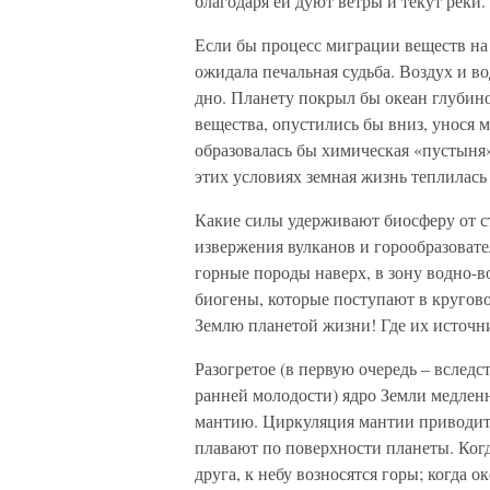
благодаря ей дуют ветры и текут реки.
Если бы процесс миграции веществ на
ожидала печальная судьба. Воздух и в
дно. Планету покрыл бы океан глубино
вещества, опустились бы вниз, унося
образовалась бы химическая «пустыня»,
этих условиях земная жизнь теплилась 
Какие силы удерживают биосферу от с
извержения вулканов и горообразоват
горные породы наверх, в зону водно-
биогены, которые поступают в кругово
Землю планетой жизни! Где их источн
Разогретое (в первую очередь – вслед
ранней молодости) ядро Земли медлен
мантию. Циркуляция мантии приводит
плавают по поверхности планеты. Когд
друга, к небу возносятся горы; когда 