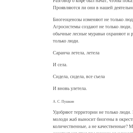
Разговор о кофе был начат, чтобы пок
Проявляются ли они в нашей деятельн
Биогеоценозы изменяют не только люди
Агросистемы создают не только люди,
обычные лесные муравьи охраняют и 
только люди.
Саранча летела, летела
И села.
Сидела, сидела, все съела
И вновь улетела.
А. С. Пушкин
Удобряют территории не только люди.
молоди жаб выносит биогены в окрестн
количественные, а не качественные? Мо