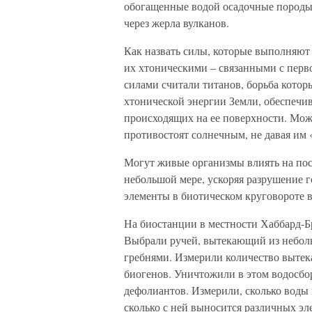
обогащенные водой осадочные породы
через жерла вулканов.
Как назвать силы, которые выполняют 
их хтоническими – связанными с перв
силами считали титанов, борьба котор
хтонической энергии Земли, обеспечи
происходящих на ее поверхности. Можн
противостоят солнечным, не давая им 
Могут живые организмы влиять на пос
небольшой мере, ускоряя разрушение 
элементы в биотическом круговороте 
На биостанции в местности Хаббард-Б
Выбрали ручей, вытекающий из небол
гребнями. Измерили количество вытек
биогенов. Уничтожили в этом водосбо
дефолиантов. Измерили, сколько воды 
сколько с ней выносится различных эл