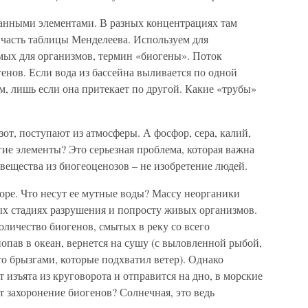
ванными элементами. В разных концентрациях там
 часть таблицы Менделеева. Используем для
имых для организмов, термин «биогены». Поток
енов. Если вода из бассейна выливается по одной
ым, лишь если она притекает по другой. Какие «трубы»
азот, поступают из атмосферы. А фосфор, сера, калий,
гие элементы? Это серьезная проблема, которая важна
 вещества из биогеоценозов – не изобретение людей.
оре. Что несут ее мутные воды? Массу неорганики
зных стадиях разрушения и попросту живых организмов.
оличество биогенов, смытых в реку со всего
попав в океан, вернется на сушу (с выловленной рыбой,
о брызгами, которые подхватил ветер). Однако
 изъята из круговорота и отправится на дно, в морские
т захоронение биогенов? Солнечная, это ведь