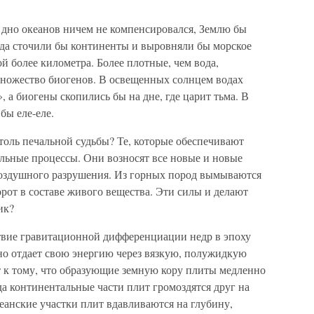
 дно океанов ничем не компенсировался, Землю бы
ода сточили бы континенты и выровняли бы морское
й более километра. Более плотные, чем вода,
 множество биогенов. В освещенных солнцем водах
 а биогены скопились бы на дне, где царит тьма. В
бы еле-еле.
толь печальной судьбы? Те, которые обеспечивают
ельные процессы. Они возносят все новые и новые
воздушного разрушения. Из горных пород вымываются
рот в составе живого вещества. Эти силы и делают
ик?
ствие гравитационной дифференциации недр в эпоху
но отдает свою энергию через вязкую, полужидкую
 к тому, что образующие земную кору плиты медленно
а континентальные части плит громоздятся друг на
океанские участки плит вдавливаются на глубину,