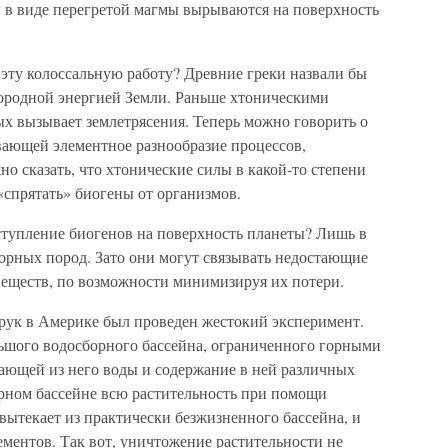
 в виде перегретой магмы вырываются на поверхность
эту колоссальную работу? Древние греки назвали бы
ородной энергией Земли. Раньше хтоническими
ых вызывает землетрясения. Теперь можно говорить о
вающей элементное разнообразие процессов,
о сказать, что хтонические силы в какой-то степени
«спрятать» биогены от организмов.
тупление биогенов на поверхность планеты? Лишь в
горных пород. Зато они могут связывать недостающие
веществ, по возможности минимизируя их потери.
рук в Америке был проведен жестокий эксперимент.
ьшого водосборного бассейна, ограниченного горными
ающей из него воды и содержание в ней различных
рном бассейне всю растительность при помощи
вытекает из практически безжизненного бассейна, и
ементов. Так вот, уничтожение растительности не