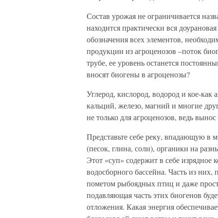
Состав урожая не ограничивается наз
находится практически вся доурановая
обозначения всех элементов, необход
продукции из агроценозов –поток биог
трубе, ее уровень останется постоянн
вносят биогены в агроценозы?
Углерод, кислород, водород и кое-как 
кальций, железо, магний и многие дру
не только для агроценозов, ведь вынос
Представьте себе реку, впадающую в м
(песок, глина, соли), органики на ра
Этот «суп» содержит в себе изрядное к
водосборного бассейна. Часть из них, 
пометом рыбоядных птиц и даже прост
подавляющая часть этих биогенов будет
отложения. Какая энергия обеспечивае