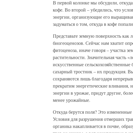
В первой колонке мы обсудили, откуда
кофе. Во второй – убедились, что усл
энергии, организующие его выращиван
задуматься о том, откуда в кофе попа
Представьте земную поверхность как л
биогеоценозов. Сейчас нам хватит опр
фитоценоза, иначе говоря – участка з
растительности. Значительная часть «
искусственные сельскохозяйственные б
сахарный тростник – их продукция. В
сохраняются лишь благодаря непреры
прекратим энергетические вливания, 
энергии в урожае, придут другие, бол
менее урожайные.
Откуда берутся поля? Это измененные
Условия для разрушения отмерших трав
органика накапливается в почве, обра