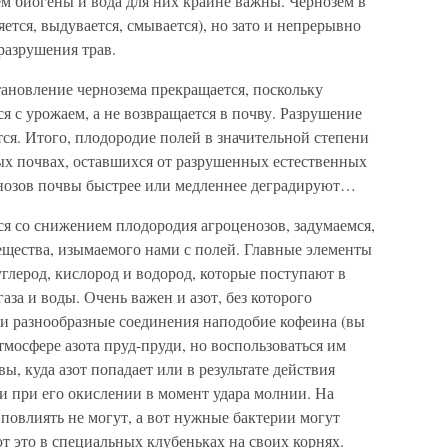
ем биогены и вода для них крайне важны. Чернозем в
ется, выдувается, смывается), но зато и непрерывно
разрушения трав.
становление чернозема прекращается, поскольку
я с урожаем, а не возвращается в почву. Разрушение
тся. Итого, плодородие полей в значительной степени
ых почвах, оставшихся от разрушенных естественных
енозов почвы быстрее или медленнее деградируют…
мся со снижением плодородия агроценозов, задумаемся,
ещества, изымаемого нами с полей. Главные элементы
углерод, кислород и водород, которые поступают в
аза и воды. Очень важен и азот, без которого
ни разнообразные соединения наподобие кофеина (вы
тмосфере азота пруд-пруди, но воспользоваться им
вы, куда азот попадает или в результате действия
ли при его окислении в момент удара молнии. На
повлиять не могут, а вот нужные бактерии могут
т это в специальных клубеньках на своих корнях.