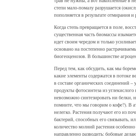
трав не нужны, а вот накопленные в н
степи мало-помалу разрушается (окисля
пополняется в результате отмирания и 
Когда степь превращается в поле, вос
существенная часть биомассы изымаетс
идет своим чередом и только усиливае
основано на постепенно растрачиваем
биогеоценозов. В большинстве агроц
Перед тем, как обсудить, как мы боре
какие элементы содержатся в потоке в
в составе органических соединений – 
продукты фотосинтеза из углекислого г
невозможно синтезировать ни белки, 
помните, что мы говорим о кофе?). В а
нелегко. Растения получают его из поч
бактерий, способных его связывать, и
количество молний растения особенно 
направленно разводить: бобовые делаю