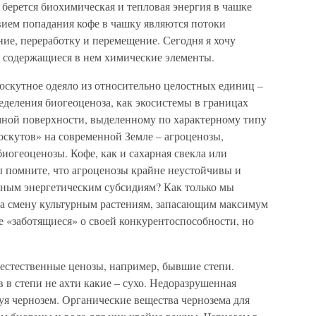
 берется биохимическая и тепловая энергия в чашке
овием попадания кофе в чашку являются потоки
ие, переработку и перемещение. Сегодня я хочу
ли содержащиеся в нем химические элементы.
оскутное одеяло из относительно целостных единиц –
еделения биогеоценоза, как экосистемы в границах
емной поверхности, выделенному по характерному типу
лоскутов» на современной Земле – агроценозы,
иогеоценозы. Кофе, как и сахарная свекла или
ы помните, что агроценозы крайне неустойчивы и
вным энергетическим субсидиям? Как только мы
на смену культурным растениям, запасающим максимум
ее «заботящиеся» о своей конкурентоспособности, но
 естественные ценозы, например, бывшие степи.
 в степи не ахти какие – сухо. Недоразрушенная
зуя чернозем. Органические вещества чернозема для