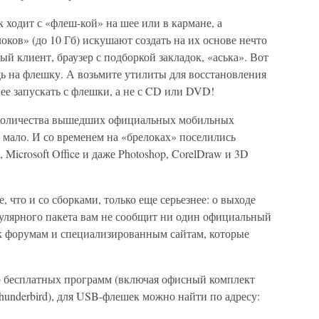
ходит с «флеш-кой» на шее или в кармане, а
ков» (до 10 Гб) искушают создать на их основе нечто
й клиент, браузер с подборкой закладок, «аська». Вот
ь на флешку. А возьмите утилиты для восстановления
ее запускать с флешки, а не с CD или DVD!
о количества вышедших официальных мобильных
 мало. И со временем на «брелоках» поселились
 Microsoft Office и даже Photoshop, CorelDraw и 3D
, что и со сборками, только еще серьезнее: о выходе
лярного пакета вам не сообщит ни один официальный
 к форумам и специализированным сайтам, которые
о бесплатных программ (включая офисный комплект
 Thunderbird), для USB-флешек можно найти по адресу: