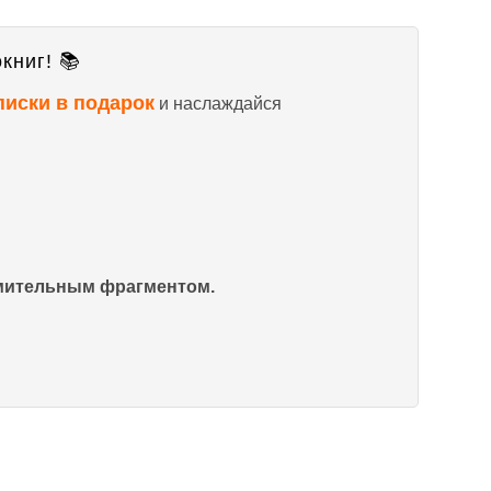
книг! 📚
писки в подарок
и наслаждайся
омительным фрагментом.