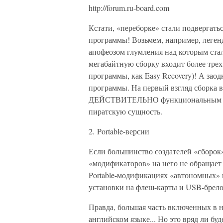
http://forum.ru-board.com
Кстати, «переборке» стали подвергатьс
программы! Возьмем, например, леген
апофеозом глумления над которым стал 
мегабайтную сборку входит более трех
программы, как Easy Recovery)! А зао
программы. На первый взгляд сборка в
ДЕЙСТВИТЕЛЬНО функциональным и у
пиратскую сущность.
2. Portable-версии
Если большинство создателей «сборок»
«модификаторов» на него не обращает 
Portable-модификациях «автономных» 
установки на флеш-карты и USB-брело
Правда, большая часть включенных в 
английском языке... Но это вряд ли бу