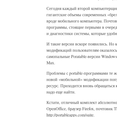
Сегодня каждый второй компьютерщик 
гигантские объемы современных «брело
вроде мобильного компьютера. Почтовы
программы, стоящие первыми в очеред
и диагностики системы, которые удобн
И такие версии вскоре появились. Н
модификаций пользователям оказалось
самопальные Poratable-версии Windows,
Max.
Проблемы с portable-программами те же
новой «мобильной» модификации попу
ресурс. Приходится вновь обращаться
надо еще найти.
Кстати, отличный комплект абсолютн
OpenOffice, браузер Firefox, почтовик
http://portableapps.com/suite.