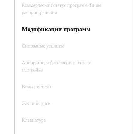
Коммерческий статус программ. Виды
распространения
Модификации программ
Системные утилиты
Аппаратное обеспечение: тесты и
настройка
Видеосистема
Жесткий диск
Клавиатура