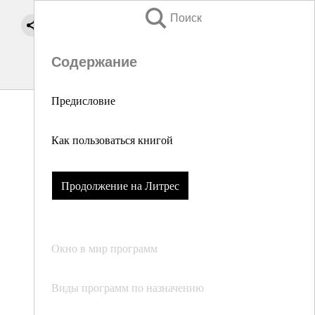
Поиск
Содержание
Предисловие
Как пользоваться книгой
Продолжение на Литрес
Окно в мир программ
Виды программ по назначению