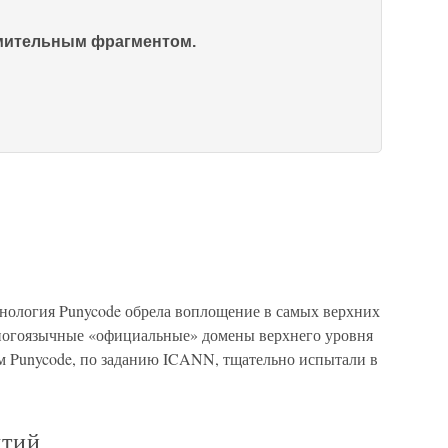
омительным фрагментом.
хнология Punycode обрела воплощение в самых верхних
ногоязычные «официальные» домены верхнего уровня
им Punycode, по заданию ICANN, тщательно испытали в
ятий