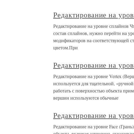
Редактирование на уро
Редактирование на уровне сплайнов Чт
состав сплайнов, нужно перейти на уро
модификаторов на соответствующей с
цветом.При
Редактирование на уров
Редактирование на уровне Vertex (Вер
используется для тщательной, «ручно
работать с поверхностью объекта прим
вершин используются обычные
Редактирование на уров
Редактирование на уровне Face (Грань
объекта, включая затенение, сглаживан