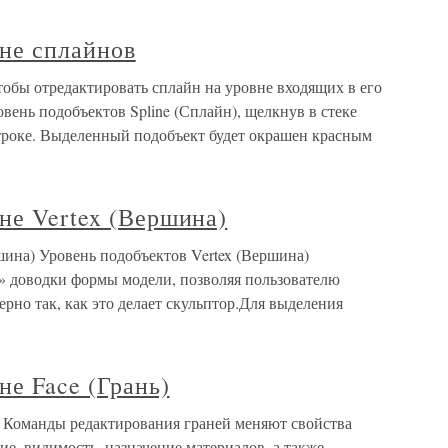
вне сплайнов
обы отредактировать сплайн на уровне входящих в его
вень подобъектов Spline (Сплайн), щелкнув в стеке
троке. Выделенный подобъект будет окрашен красным
не Vertex (Вершина)
шина) Уровень подобъектов Vertex (Вершина)
й» доводки формы модели, позволяя пользователю
ерно так, как это делает скульптор.Для выделения
не Face (Грань)
) Команды редактирования граней меняют свойства
ие, видимость, назначение материалов, а также