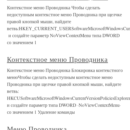
Контекстное меню Проводника Чтобы сделать
недоступным контекстное меню Проводника при щелчке
правой кнопкой мыши, найдите
ветвь:HKEY_CURRENT_USERSoftwareMicrosoftWindowsCurrent
и создайте параметр NoViewContextMenu типа DWORD
со значением 1
Контекстное меню Проводника
Контекстное меню Проводника Блокировка контекстного
менюЧтобы сделать недоступным контекстное меню
Проводника при щелчке правой кнопкой мыши, найдите
ветвь:
HKCUSoftwareMicrosoftWindowsCurrentVersionPoliciesExplorer
и создайте параметр типа DWORD ·NoViewContextMenu·
со значением 1 Удаление команды
Меню Проводника