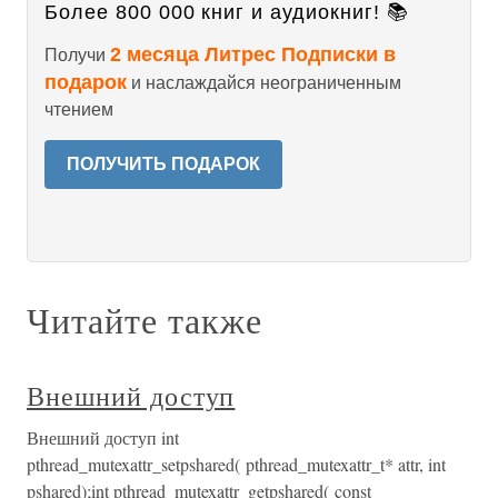
Более 800 000 книг и аудиокниг! 📚
2 месяца Литрес Подписки в
Получи
подарок
и наслаждайся неограниченным
чтением
ПОЛУЧИТЬ ПОДАРОК
Читайте также
Внешний доступ
Внешний доступ int
pthread_mutexattr_setpshared( pthread_mutexattr_t* attr, int
pshared);int pthread_mutexattr_getpshared( const