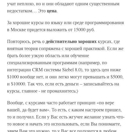
учат неплохо, но и они обладают одним существенным
цена
недостатком… Это
.
За хорошие курсы по языку или среде программирования
в Москве придется выложить от 15000 руб.
действительно хороших
Повторюсь, речь о
курсах, где
внятная теория сопряжена с хорошей практикой. Если же
брать более узкую область или обучение
специализированным программам (например, по
интеграции CRM системы Siebel 8.0), то здесь цен ниже
$1000 вообще нет, и они легко могут превышать и $5000,
и $10000. Так что, если есть деньги – записывайтесь на
курсы, главное - не промахнитесь;)
Вообще, с курсами часто работает принцип «по вере
вашей, да будет вам». То есть, с каким настроем пришел,
то и получил. Если у Вас есть жгучее желание узнать что-
то новое и начать это использовать, если Вы понимаете,
зачем Вам это нужно, то у Вас все получится в любом