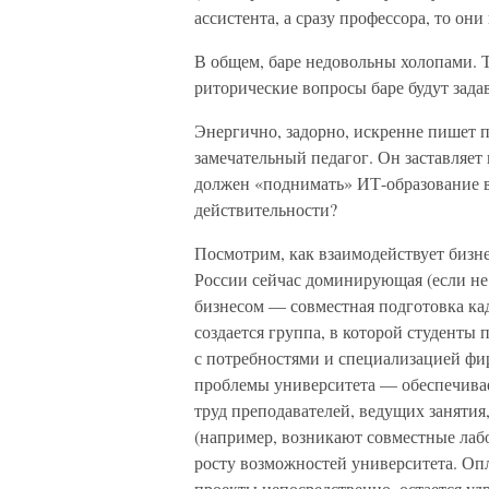
ассистента, а сразу профессора, то он
В общем, баре недовольны холопами. Т
риторические вопросы баре будут задав
Энергично, задорно, искренне пишет
замечательный педагог. Он заставляет 
должен «поднимать» ИТ-образование в
действительности?
Посмотрим, как взаимодействует бизне
России сейчас доминирующая (если не
бизнесом — совместная подготовка ка
создается группа, в которой студенты
с потребностями и специализацией фи
проблемы университета — обеспечивае
труд преподавателей, ведущих занятия,
(например, возникают совместные лабо
росту возможностей университета. Опл
проекты непосредственно, остается уд