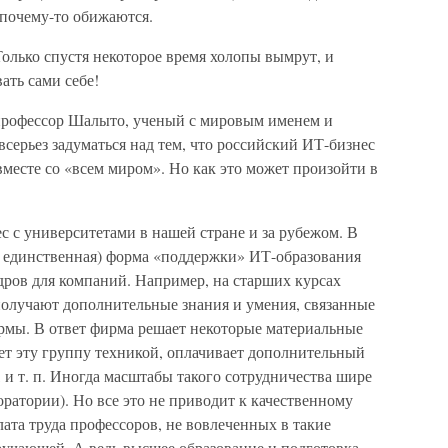
и почему-то обижаются.
олько спустя некоторое время холопы вымрут, и
ать сами себе!
 профессор Шалыто, ученый с мировым именем и
всерьез задуматься над тем, что российский ИТ-бизнес
месте со «всем миром». Но как это может произойти в
с с университетами в нашей стране и за рубежом. В
 единственная) форма «поддержки» ИТ-образования
дров для компаний. Например, на старших курсах
 получают дополнительные знания и умения, связанные
рмы. В ответ фирма решает некоторые материальные
т эту группу техникой, оплачивает дополнительный
 и т. п. Иногда масштабы такого сотрудничества шире
ратории). Но все это не приводит к качественному
ата труда профессоров, не вовлеченных в такие
ручающей. А ведь высшее образование и подготовка