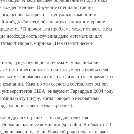
е тождественные. Обучение специалистов по
ерга, основа которого — ненужные компаниям
ой-нибудь «бизнес» обеспечить на должном уровне
редметов? Впрочем, эта проблема может отпасть сама
на необходимость изучения даже математики для
 статью Федора Смирнова «Нематематическое
тов, существующие за рубежом, у нас пока не
вузах нет ничего похожего на эндаументы (endowment
нескольких экономических школах) имеются. Эндаументы
и компаний. Именно эти средства составляют основу
 университетов США (эндаумент Гарварда в 2004 году
споминаю эту цифру, когда говорят о необъятных
ардах» он выглядит куда скромнее).
тов в других странах — исследовательская
 небольшие научные компании (spin-offs). В области ИТ
одов не равен нулю, но большой роли пока не играет