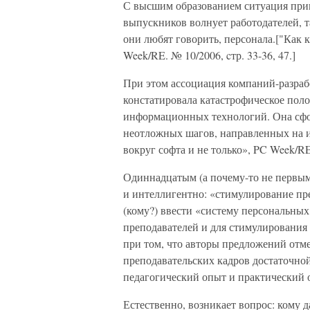
С высшим образованием ситуация прин
выпускников волнует работодателей, та
они любят говорить, персонала.["Как 
Week/RE. № 10/2006, cтр. 33-36, 47.]
При этом ассоциация компаний-разраб
констатировала катастрофическое поло
информационных технологий. Она сфо
неотложных шагов, направленных на и
вокруг софта и не только», PC Week/RE. 
Одиннадцатым (а почему-то не первым)
и интеллигентно: «стимулирование пре
(кому?) ввести «систему персональн
преподавателей и для стимулирования
при том, что авторы предложений отм
преподавательских кадров достаточн
педагогический опыт и практический 
Естественно, возникает вопрос: кому д