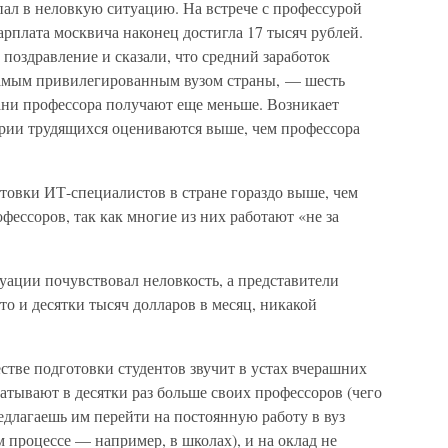
л в неловкую ситуацию. На встрече с профессурой
арплата москвича наконец достигла 17 тысяч рублей.
поздравление и сказали, что средний заработок
самым привилегированным вузом страны, — шесть
зани профессора получают еще меньше. Возникает
ории трудящихся оцениваются выше, чем профессора
товки ИТ-специалистов в стране гораздо выше, чем
фессоров, так как многие из них работают «не за
уации почувствовал неловкость, а представители
то и десятки тысяч долларов в месяц, никакой
стве подготовки студентов звучит в устах вчерашних
атывают в десятки раз больше своих профессоров (чего
редлагаешь им перейти на постоянную работу в вуз
м процессе — например, в школах), и на оклад не