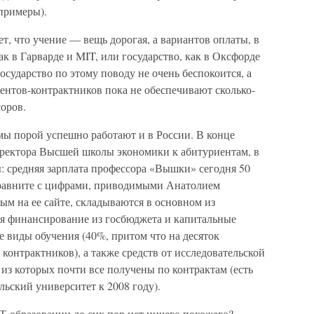
примеры).
т, что учение — вещь дорогая, а вариантов оплаты, в
ак в Гарварде и MIT, или государство, как в Оксфорде
осударство по этому поводу не очень беспокоится, а
ентов-контрактников пока не обеспечивают сколько-
оров.
мы порой успешно работают и в России. В конце
ректора Высшей школы экономики к абитуриентам, в
 средняя зарплата профессора «Вышки» сегодня 50
сравните с цифрами, приводимыми Анатолием
м на ее сайте, складываются в основном из
ая финансирование из госбюджета и капитальные
е виды обучения (40%, притом что на десяток
контрактников), а также средств от исследовательской
из которых почти все получены по контрактам (есть
ьский университет к 2008 году).
Т-образовании до сих пор нет ничего похожего?