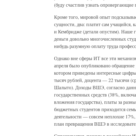
(буду счастлив узнать опровергающие 
Кроме того, мировой опыт подсказывае
сущности, два: платит сам учащийся, к
и Кембридже (детали опустим). Наше г
деньги довольно многочисленных студ
нибудь разумную оплату труда професс
Однако вне сферы ИТ все эти механиз
апреля было опубликовано обращение 
котором приведены интересные цифры:
тысяч рублей, доцента — 22 тысячи (
Шалыто). Доходы ВШЭ, согласно данны
государственных средств (38%, включ
вложения государства), платы за разны
бюджетных студентов приходится семь 
деятельности — совсем неплохие 17%, 
план превращения ВШЭ в исследовател
Спрашивается, почему в российском И