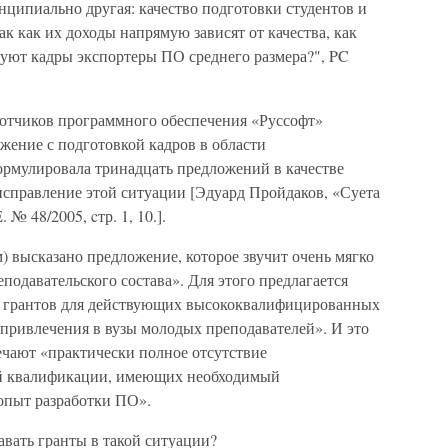
ципиально другая: качество подготовки студентов и
к как их доходы напрямую зависят от качества, как
куют кадры экспортеры ПО среднего размера?", PC
отчиков программного обеспечения «Руссофт»
жение с подготовкой кадров в области
рмулировала тринадцать предложений в качестве
справление этой ситуации [Эдуард Пройдаков, «Суета
№ 48/2005, cтр. 1, 10.].
 высказано предложение, которое звучит очень мягко
подавательского состава». Для этого предлагается
ых грантов для действующих высококвалифицированных
 привлечения в вузы молодых преподавателей». И это
ечают «практически полное отсутствие
ой квалификации, имеющих необходимый
опыт разработки ПО».
авать гранты в такой ситуации?