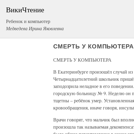
ВикиЧтение
Ребенок и компьютер
Медведева Ирина Яковлевна
СМЕРТЬ У КОМПЬЮТЕРА
СМЕРТЬ У КОМПЬЮТЕРА
В Екатеринбурге произошёл случай из 
Четырнадцатилетний школьник пришёл 
заподозрила неладное в его поведении
городскую больницу № 9. Неделю он п
тщетны – ребёнок умер. Установленна
кровообращения, иначе говоря, инсульт
Врачи говорят, что мальчик был вполне
произошла так называемая декомпенсат
было общее переутомление в конце учеб