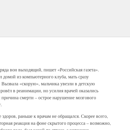
ряда вон выходящий, пишет «Российская газета».
домой из компьютерного клуба, мать сразу
. Вызвала «скорую», мальчика увезли в детскую
ровёл в реанимации, но усилия врачей оказались
я причина смерти – острое нарушение мозгового
.
 здоров, раньше к врачам не обращался. Скорее всего,
орная реакция на фоне скрытого процесса – возможно,
ного года, был какой-то стресс, а мерцание