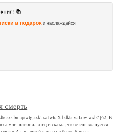
книг! 📚
писки в подарок
и наслаждайся
я смерть
e sxs bn upiwtg axkt xc Iwtc X bdkts xc Ixiw wxb? [62] В
еса мне позвонил отец и сказал, что очень волнуется
 меня и Адама детей у него не было. Я всегда