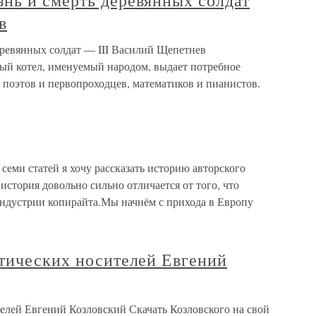
нь и смерть деревянных солдат
в
ревянных солдат — III Василий Щепетнев
ый котел, именуемый народом, выдает потребное
 поэтов и первопроходцев, математиков и пианистов.
 семи статей я хочу рассказать историю авторского
 история довольно сильно отличается от того, что
ндустрии копирайта.Мы начнём с прихода в Европу
птических носителей Евгений
елей Евгений Козловский Скачать Козловского на свой