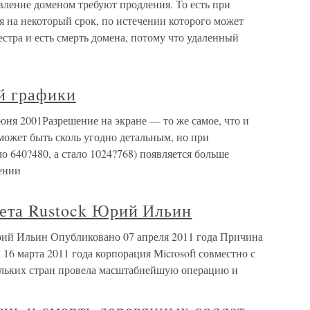
вление доменом требуют продления. То есть при
 на некоторый срок, по истечении которого может
еестра и есть смерть домена, потому что удаленный
й графики
юня 2001Разрешение на экране — то же самое, что и
может быть сколь угодно детальным, но при
 640?480, а стало 1024?768) появляется больше
ении
нета Rustock Юрий Ильин
рий Ильин Опубликовано 07 апреля 2011 года Причина
16 марта 2011 года корпорация Microsoft совместно с
льких стран провела масштабнейшую операцию и