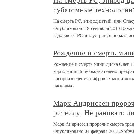
На смерть PC, эпизод ца
субатомные технологии
На смерть PC, эпизод цатый, или Спас
Опубликовано 18 сентября 2013 Каждый 
«здоровье» PC-индустрии, я поражаюс
Рождение и смерть мин
Рождение и смерть мини-диска Олег Н
корпорация Sony окончательно прекра
воспроизведения цифровых мини-диско
насколько
Марк Андриссен пророч
ритейлу. Не рановато л
Марк Андриссен пророчит смерть трад
Опубликовано 04 февраля 2013«Softwar