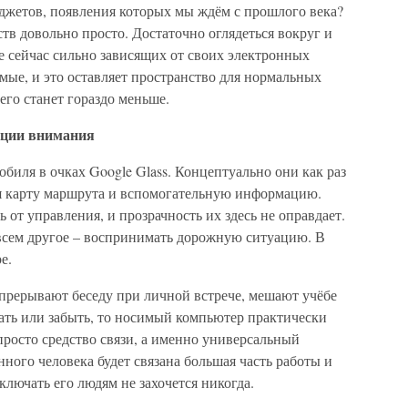
аджетов, появления которых мы ждём с прошлого века?
тв довольно просто. Достаточно оглядеться вокруг и
е сейчас сильно зависящих от своих электронных
мые, и это оставляет пространство для нормальных
его станет гораздо меньше.
ации внимания
обиля в очках Google Glass. Концептуально они как раз
я карту маршрута и вспомогательную информацию.
 от управления, и прозрачность их здесь не оправдает.
овсем другое – воспринимать дорожную ситуацию. В
е.
 прерывают беседу при личной встрече, мешают учёбе
ать или забыть, то носимый компьютер практически
 просто средство связи, а именно универсальный
ного человека будет связана большая часть работы и
лючать его людям не захочется никогда.