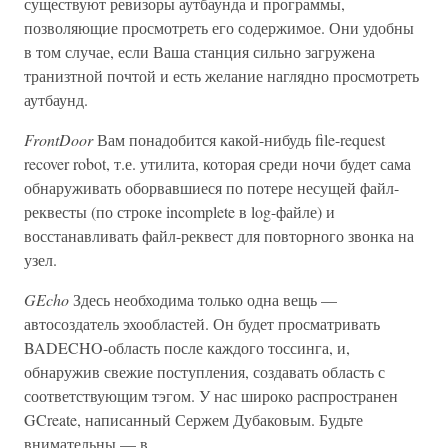
существуют ревизоры аутбаунда и программы,
позволяющие просмотреть его содержимое. Они удобны
в том случае, если Ваша станция сильно загружена
транизтной почтой и есть желание наглядно просмотреть
аутбаунд.
FrontDoor
Вам понадобится какой-нибудь file-request
recover robot, т.е. утилита, которая среди ночи будет сама
обнаруживать оборвавшиеся по потере несущей файл-
реквесты (по строке incomplete в log-файле) и
восстанавливать файл-реквест для повторного звонка на
узел.
GEcho
Здесь необходима только одна вещь —
автосоздатель эхообластей. Он будет просматривать
BADECHO-область после каждого тоссинга, и,
обнаружив свежие поступления, создавать область с
соответствующим тэгом. У нас широко распространен
GCreate, написанный Сержем Дубаковым. Будьте
внимательны — в