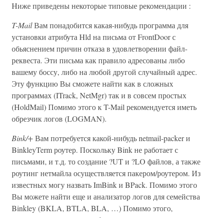
Hиже приведены некоторые типовые рекомендации :
T-Mail
Вам понадобится какая-нибудь программа для
установки атрибута Hld на письма от FrontDoor с
обьяснением причин отказа в удовлетворении файл-
реквеста. Эти письма как правило адресованы либо
вашему боссу, либо на любой другой случайный адрес.
Эту функцию Вы сможете найти как в сложных
программах (ITrack, NetMgr) так и в совсем простых
(HoldMail) Помимо этого к T-Mail рекомендуется иметь
обрезчик логов (LOGMAN).
Bink/+
Вам потребуется какой-нибудь netmail-packer и
BinkleyTerm роутер. Поскольку Bink не работает с
письмами, и т.д. то создание ?UT и ?LO файлов, а также
роутинг нетмайла осуществляется пакером/роутером. Из
известных могу назвать ImBink и BPack. Помимо этого
Вы можете найти еще и анализатор логов для семейства
Binkley (BKLA, BTLA, BLA, …) Помимо этого,