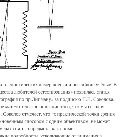
и пленоптических камер внесли и российкие учёные. В
щества любителей естествознания» появилась статья
тография по пр.Липману» за подписью П.П. Соколова.
ое математическое описание того, что мы сегодня
Соколов отмечает, что «с практической точки зрения
кновенным способом с одним объективом, не может
змерах снятого предмета, как снимок
елкие подробности, ускользающие от внимания в