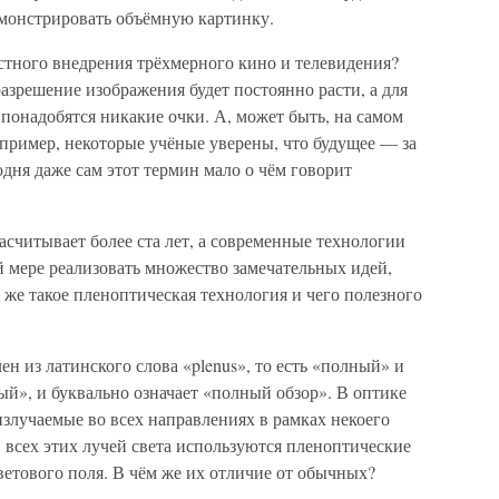
монстрировать объёмную картинку.
стного внедрения трёхмерного кино и телевидения?
разрешение изображения будет постоянно расти, а для
понадобятся никакие очки. А, может быть, на самом
апример, некоторые учёные уверены, что будущее — за
одня даже сам этот термин мало о чём говорит
считывает более ста лет, а современные технологии
 мере реализовать множество замечательных идей,
 же такое пленоптическая технология и чего полезного
н из латинского слова «plenus», то есть «полный» и
ный», и буквально означает «полный обзор». В оптике
злучаемые во всех направлениях в рамках некоего
 всех этих лучей света используются пленоптические
етового поля. В чём же их отличие от обычных?