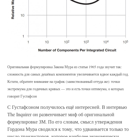
Оригинальная формулировка Закона Мура из статьи 1965 года звучит так:
сложность для самых дешёвых компонентов увеличивается вдвое каждый год.
Кстати, обратите внимание на график (заимствованный оттуда же): точки
экстремума для годичных кривых — это и есть точки оптимума, о которых
говорит Густафсон
С Густафсоном получилось ещё интересней. В интервью
The Inquirer он развенчивает миф об оригинальной
формулировке ЗМ. По его словам, смысл утверждения
Гордона Мура сводился к тому, что удваивается только то
число транзисторов, которое наиболее экономически