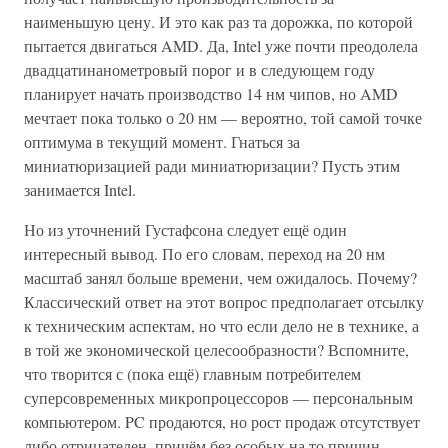
наименьшую цену. И это как раз та дорожка, по которой
пытается двигаться AMD. Да, Intel уже почти преодолела
двадцатинанометровый порог и в следующем году
планирует начать производство 14 нм чипов, но AMD
мечтает пока только о 20 нм — вероятно, той самой точке
оптимума в текущий момент. Гнаться за
миниатюризацией ради миниатюризации? Пусть этим
занимается Intel.
Но из уточнений Густафсона следует ещё один
интересный вывод. По его словам, переход на 20 нм
масштаб занял больше времени, чем ожидалось. Почему?
Классический ответ на этот вопрос предполагает отсылку
к техническим аспектам, но что если дело не в технике, а
в той же экономической целесообразности? Вспомните,
что творится с (пока ещё) главным потребителем
суперсовременных микропроцессоров — персональным
компьютером. PC продаются, но рост продаж отсутствует
либо отрицателен, причём без особых на то причин.