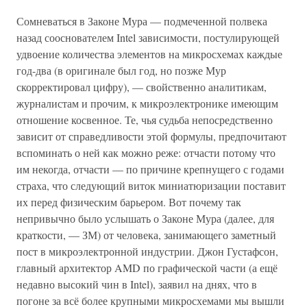
Сомневаться в Законе Мура — подмеченной полвека
назад сооснователем Intel зависимости, постулирующей
удвоение количества элементов на микросхемах каждые
год-два (в оригинале был год, но позже Мур
скорректировал цифру), — свойственно аналитикам,
журналистам и прочим, к микроэлектронике имеющим
отношение косвенное. Те, чья судьба непосредственно
зависит от справедливости этой формулы, предпочитают
вспоминать о ней как можно реже: отчасти потому что
им некогда, отчасти — по причине крепнущего с годами
страха, что следующий виток миниатюризации поставит
их перед физическим барьером. Вот почему так
непривычно было услышать о Законе Мура (далее, для
краткости, — ЗМ) от человека, занимающего заметный
пост в микроэлектронной индустрии. Джон Густафсон,
главный архитектор AMD по графической части (а ещё
недавно высокий чин в Intel), заявил на днях, что в
погоне за всё более крупными микросхемами мы вышли