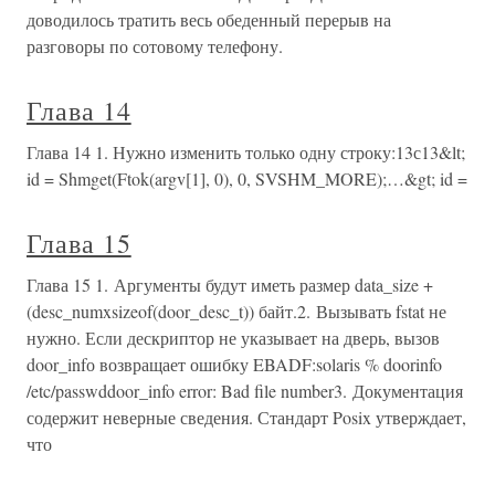
доводилось тратить весь обеденный перерыв на
разговоры по сотовому телефону.
Глава 14
Глава 14 1. Нужно изменить только одну строку:13с13&lt;
id = Shmget(Ftok(argv[1], 0), 0, SVSHM_MORE);…&gt; id =
Глава 15
Глава 15 1. Аргументы будут иметь размер data_size +
(desc_numxsizeof(door_desc_t)) байт.2. Вызывать fstat не
нужно. Если дескриптор не указывает на дверь, вызов
door_infо возвращает ошибку EBADF:solaris % doorinfo
/etc/passwddoor_info error: Bad file number3. Документация
содержит неверные сведения. Стандарт Posix утверждает,
что