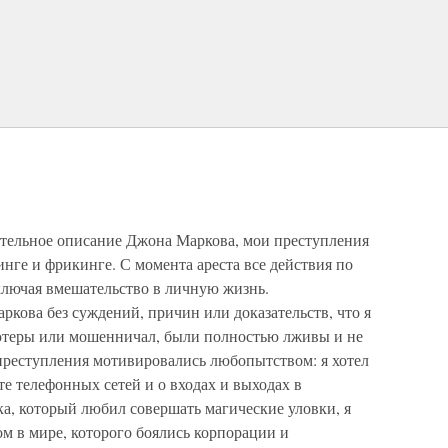
ительное описание Джона Маркова, мои преступления
нге и фрикинге. С момента ареста все действия по
лючая вмешательство в личную жизнь.
ркова без суждений, причин или доказательств, что я
ьютеры или мошенничал, были полностью лживы и не
реступления мотивировались любопытством: я хотел
оте телефонных сетей и о входах и выходах в
а, который любил совершать магические уловки, я
м в мире, которого боялись корпорации и