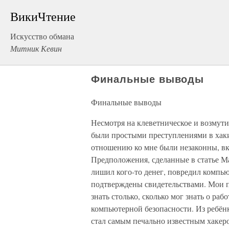
ВикиЧтение
Искусство обмана
Митник Кевин
Финальные выводы
Финальные выводы
Несмотря на клеветническое и возмут
были простыми преступлениями в хаки
отношению ко мне были незаконны, вк
Предположения, сделанные в статье Ма
лишил кого-то денег, повредил комп
подтверждены свидетельствами. Мои п
знать столько, сколько мог знать о раб
компьютерной безопасности. Из ребёнк
стал самым печально известным хакеро