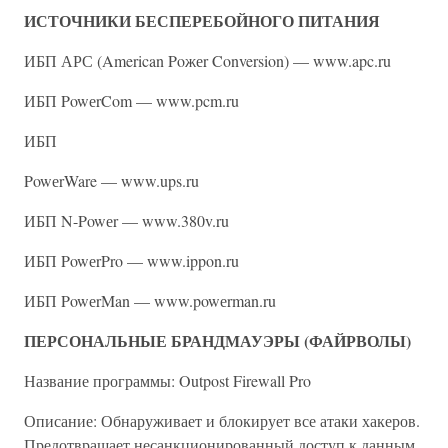
ИСТОЧНИКИ БЕСПЕРЕБОЙНОГО ПИТАНИЯ
ИБП АРС (American Poжеr Conversion) — www.apc.ru
ИБП PowеrCom — www.pcm.ru
ИБП
PowеrWare — www.ups.ru
ИБП N-Powеr — www.380v.ru
ИБП PowеrPro — www.ippon.ru
ИБП PowеrMan — www.powеrman.ru
ПЕРСОНАЛЬНЫЕ БРАНДМАУЭРЫ (ФАЙРВОЛЫ)
Название программы: Outpost Firewall Pro
Описание: Обнаруживает и блокирует все атаки хакеров.
Предотвращает несанкционированный доступ к данным.